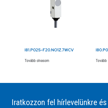
I81.P02S-F20.NO1Z.7WCV
I80.P
Tovább olvasom
Tovább 
Iratkozzon fel hírlevelünkre és