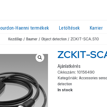
ourdon-Haenni termékek
Letöltések
Karrier
/
/
/ ZCKIT-SCA.S10
Kezdőlap
Baumer
Object detection
ZCKIT-SC
Ajánlatkérés
Cikkszám:
10156490
Kategóriák:
Accessories sens
detection
In stock