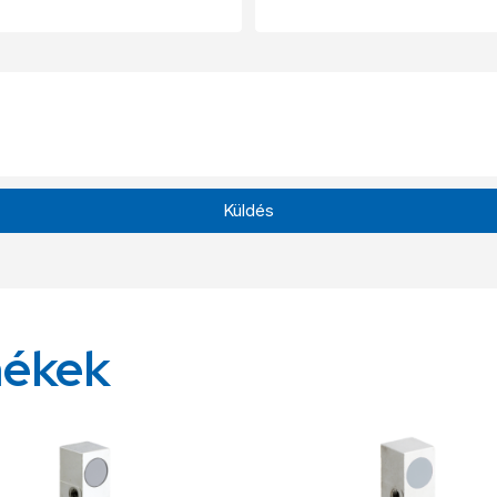
Küldés
mékek