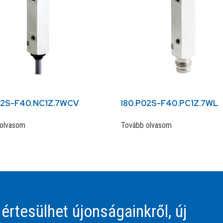
02S-F40.NC1Z.7WCV
I80.P02S-F40.PC1Z.7WL
olvasom
Tovább olvasom
 értesülhet újonságainkről, új