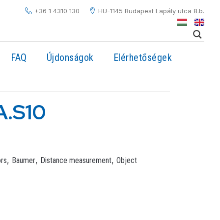
+36 1 4310 130
HU-1145 Budapest Lapály utca 8.b.
FAQ
Újdonságok
Elérhetőségek
A.S10
,
,
,
ors
Baumer
Distance measurement
Object