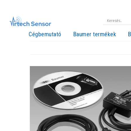
Cégbemutató
Baumer termékek
B