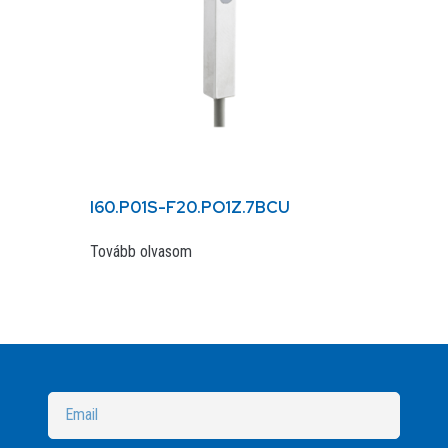
I60.P01S-F20.PO1Z.7BCU
Tovább olvasom