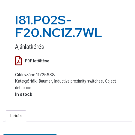
I81.P02S-
F20.NC1Z.7WL
Ajánlatkérés
PDF letöltése
Cikkszám:
11725688
Kategóriák:
,
,
Baumer
Inductive proximity switches
Object
detection
In stock
Leírás