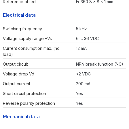
Reference object
Fe360 8 x 8 x 1 mm
Electrical data
Switching frequency
5 kHz
Voltage supply range +Vs
6 … 36 VDC
Current consumption max. (no
12 mA
load)
Output circuit
NPN break function (NC)
Voltage drop Vd
<2 VDC
Output current
200 mA
Short circuit protection
Yes
Reverse polarity protection
Yes
Mechanical data