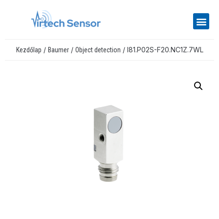
/
/
/ I81.P02S-F20.NC1Z.7WL
Kezdőlap
Baumer
Object detection