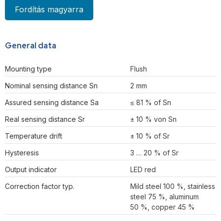
Fordítás magyarra
General data
Mounting type
Flush
Nominal sensing distance Sn
2 mm
Assured sensing distance Sa
≤ 81 % of Sn
Real sensing distance Sr
± 10 % von Sn
Temperature drift
± 10 % of Sr
Hysteresis
3 … 20 % of Sr
Output indicator
LED red
Correction factor typ.
Mild steel 100 %, stainless
steel 75 %, aluminum
50 %, copper 45 %