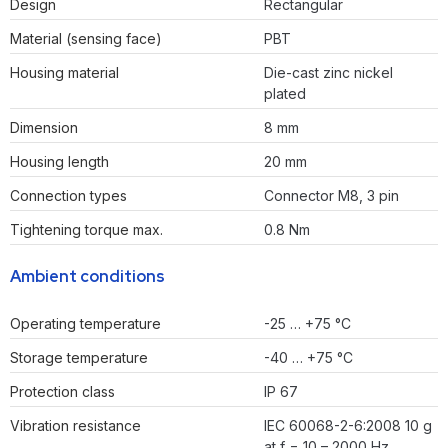
Design
Rectangular
Material (sensing face)
PBT
Housing material
Die-cast zinc nickel
plated
Dimension
8 mm
Housing length
20 mm
Connection types
Connector M8, 3 pin
Tightening torque max.
0.8 Nm
Ambient conditions
Operating temperature
-25 … +75 °C
Storage temperature
-40 … +75 °C
Protection class
IP 67
Vibration resistance
IEC 60068-2-6:2008 10 g
at f = 10 – 2000 Hz,