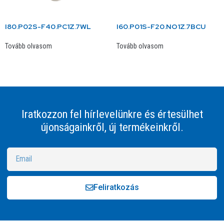
I80.P02S-F40.PC1Z.7WL
I60.P01S-F20.NO1Z.7BCU
Tovább olvasom
Tovább olvasom
Iratkozzon fel hírlevelünkre és értesülhet
újonságainkről, új termékeinkről.
Feliratkozás
Alternative: