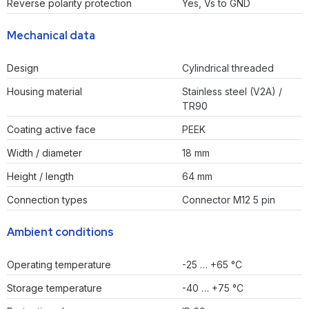
Reverse polarity protection
Yes, Vs to GND
Mechanical data
Design
Cylindrical threaded
Housing material
Stainless steel (V2A) /
TR90
Coating active face
PEEK
Width / diameter
18 mm
Height / length
64 mm
Connection types
Connector M12 5 pin
Ambient conditions
Operating temperature
-25 … +65 °C
Storage temperature
-40 … +75 °C