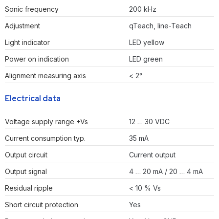
Sonic frequency
200 kHz
Adjustment
qTeach, line-Teach
Light indicator
LED yellow
Power on indication
LED green
Alignment measuring axis
< 2°
Electrical data
Voltage supply range +Vs
12 … 30 VDC
Current consumption typ.
35 mA
Output circuit
Current output
Output signal
4 … 20 mA / 20 … 4 mA
Residual ripple
< 10 % Vs
Short circuit protection
Yes