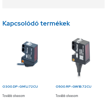
Kapcsolódó termékek
O300.DP-GM1J.72CU
O500.RP-GW1B.72CU
Tovább olvasom
Tovább olvasom