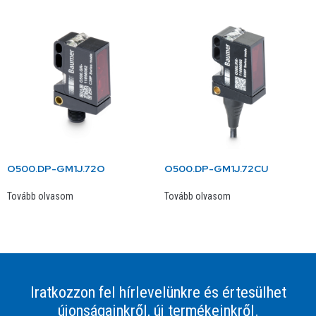
O500.DP-GM1J.72O
O500.DP-GM1J.72CU
Tovább olvasom
Tovább olvasom
Iratkozzon fel hírlevelünkre és értesülhet
újonságainkről, új termékeinkről.