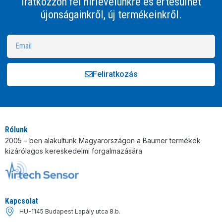
Iratkozzon fel hírlevelünkre és értesülhet
újonságainkről, új termékeinkről.
Feliratkozás
Alternative:
Rólunk
2005 – ben alakultunk Magyarországon a Baumer termékek
kizárólagos kereskedelmi forgalmazására
Kapcsolat
HU-1145 Budapest Lapály utca 8.b.