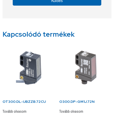
Küldés
Alternative:
Kapcsolódó termékek
OT300.DL-UBZZB.72CU
O300.DP-GM1J.72N
Tovább olvasom
Tovább olvasom