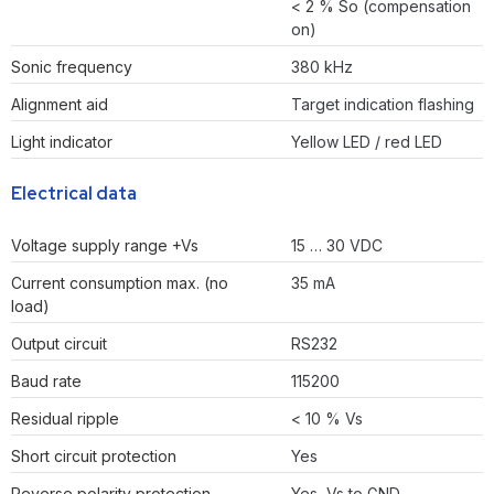
< 2 % So (compensation
on)
Sonic frequency
380 kHz
Alignment aid
Target indication flashing
Light indicator
Yellow LED / red LED
Electrical data
Voltage supply range +Vs
15 … 30 VDC
Current consumption max. (no
35 mA
load)
Output circuit
RS232
Baud rate
115200
Residual ripple
< 10 % Vs
Short circuit protection
Yes
Reverse polarity protection
Yes, Vs to GND