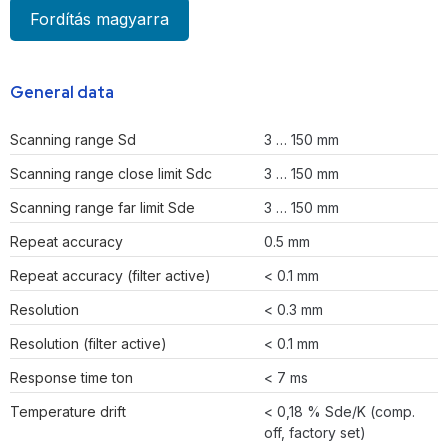
Fordítás magyarra
General data
Scanning range Sd
3 … 150 mm
Scanning range close limit Sdc
3 … 150 mm
Scanning range far limit Sde
3 … 150 mm
Repeat accuracy
0.5 mm
Repeat accuracy (filter active)
< 0.1 mm
Resolution
< 0.3 mm
Resolution (filter active)
< 0.1 mm
Response time ton
< 7 ms
Temperature drift
< 0,18 % Sde/K (comp.
off, factory set)