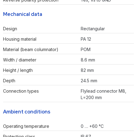
Mechanical data
Design
Rectangular
Housing material
PA 12
Material (beam columnator)
POM
Width / diameter
8.6 mm
Height / length
82 mm
Depth
24.5 mm
Connection types
Flylead connector M8,
L=200 mm
Ambient conditions
Operating temperature
0 … +60 °C
Protection class
IP 67