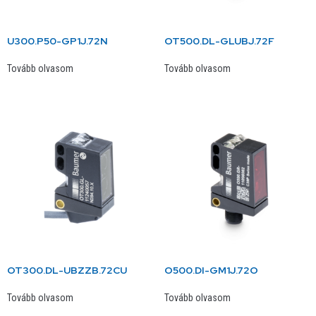
U300.P50-GP1J.72N
OT500.DL-GLUBJ.72F
Tovább olvasom
Tovább olvasom
OT300.DL-UBZZB.72CU
O500.DI-GM1J.72O
Tovább olvasom
Tovább olvasom