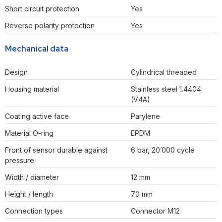
Short circuit protection
Yes
Reverse polarity protection
Yes
Mechanical data
Design
Cylindrical threaded
Housing material
Stainless steel 1.4404
(V4A)
Coating active face
Parylene
Material O-ring
EPDM
Front of sensor durable against
6 bar, 20’000 cycle
pressure
Width / diameter
12 mm
Height / length
70 mm
Connection types
Connector M12