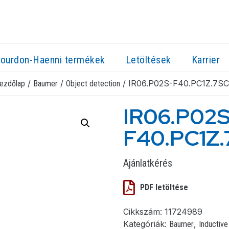
ourdon-Haenni termékek
Letöltések
Karrier
/
/
/ IR06.P02S-F40.PC1Z.7S
ezdőlap
Baumer
Object detection
IR06.P02
F40.PC1Z
Ajánlatkérés
PDF letöltése
Cikkszám:
11724989
Kategóriák:
,
Baumer
Inductive