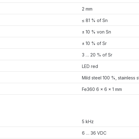
2 mm
≤ 81 % of Sn
± 10 % von Sn
± 10 % of Sr
3 … 20 % of Sr
LED red
Mild steel 100 %, stainles
Fe360 6 x 6 x 1 mm
5 kHz
6 … 36 VDC