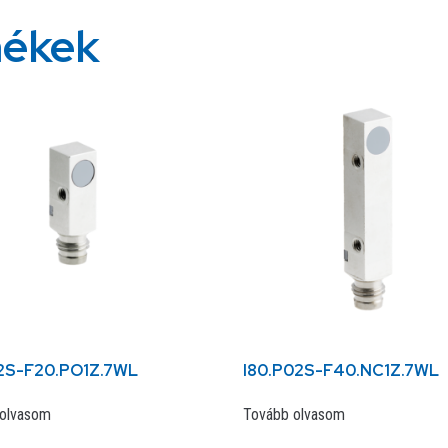
mékek
02S-F20.PO1Z.7WL
I80.P02S-F40.NC1Z.7WL
olvasom
Tovább olvasom