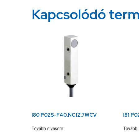
Kapcsolódó ter
I80.P02S-F40.NC1Z.7WCV
I81.P
Tovább olvasom
Tovább 