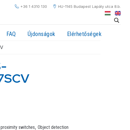
+36 1 4310 130
HU-1145 Budapest Lapály utca 8.b.
FAQ
Újdonságok
Elérhetőségek
CV
S-
.7SCV
,
 proximity switches
Object detection