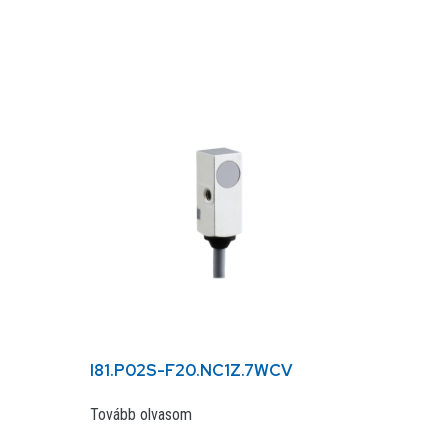
I81.P02S-F20.NC1Z.7WCV
Tovább olvasom