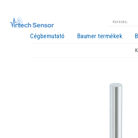
Cégbemutató
Baumer termékek
B
K