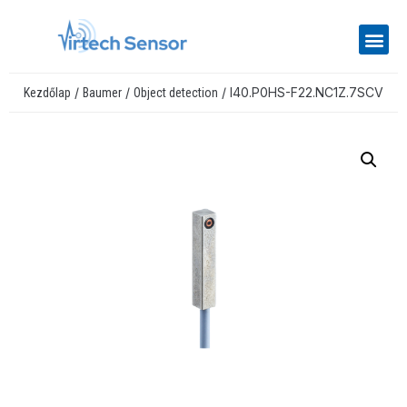
/
/
/ I40.P0HS-F22.NC1Z.7SCV
Kezdőlap
Baumer
Object detection