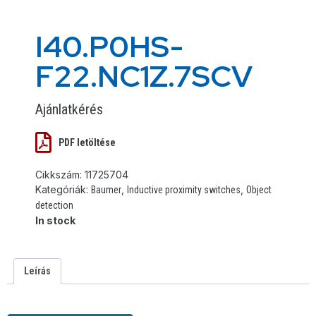
I40.P0HS-
F22.NC1Z.7SCV
Ajánlatkérés
PDF letöltése
Cikkszám:
11725704
Kategóriák:
,
,
Baumer
Inductive proximity switches
Object
detection
In stock
Leírás