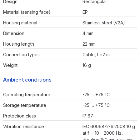
Design
Rectangular
Material (sensing face)
EP
Housing material
Stainless steel (V2A)
Dimension
4 mm
Housing length
22 mm
Connection types
Cable, L=2 m
Weight
16 g
Ambient conditions
Operating temperature
-25 … +75 °C
Storage temperature
-25 … +75 °C
Protection class
IP 67
Vibration resistance
IEC 60068-2-6:2008 10 g
at f = 10 – 2000 Hz,
duration 150 min per axis