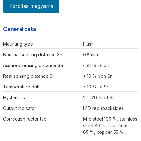
Fordítás magyarra
General data
Mounting type
Flush
Nominal sensing distance Sn
0.8 mm
Assured sensing distance Sa
≤ 81 % of Sn
Real sensing distance Sr
± 10 % von Sn
Temperature drift
± 10 % of Sr
Hysteresis
2 … 20 % of Sr
Output indicator
LED red (backside)
Correction factor typ.
Mild steel 100 %, stainless
steel 80 %, aluminum
65 %, copper 55 %