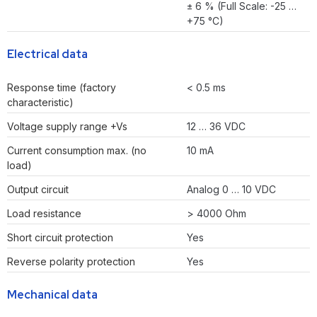
± 6 % (Full Scale: -25 …
+75 °C)
Electrical data
Response time (factory
< 0.5 ms
characteristic)
Voltage supply range +Vs
12 … 36 VDC
Current consumption max. (no
10 mA
load)
Output circuit
Analog 0 … 10 VDC
Load resistance
> 4000 Ohm
Short circuit protection
Yes
Reverse polarity protection
Yes
Mechanical data