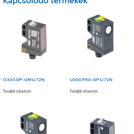
Kapcsolódó termékek
O300.DP-GM1J.72N
U300.P50-GP1J.72N
Tovább olvasom
Tovább olvasom