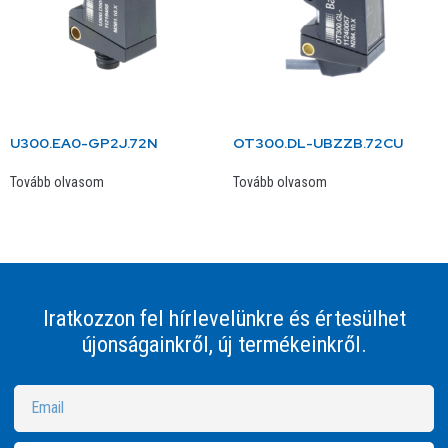
U300.EA0-GP2J.72N
OT300.DL-UBZZB.72CU
Tovább olvasom
Tovább olvasom
Iratkozzon fel hírlevelünkre és értesülhet
újonságainkről, új termékeinkről.