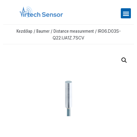
/
/
/ IR06.D03S-
Kezdőlap
Baumer
Distance measurement
Q22.UA1Z.7SCV