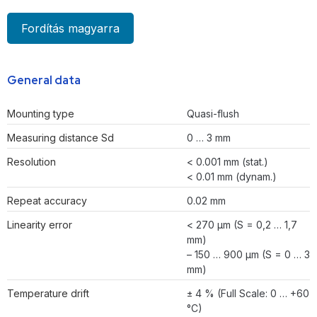
Fordítás magyarra
General data
Mounting type
Quasi-flush
Measuring distance Sd
0 … 3 mm
Resolution
< 0.001 mm (stat.)
< 0.01 mm (dynam.)
Repeat accuracy
0.02 mm
Linearity error
< 270 µm (S = 0,2 … 1,7
mm)
– 150 … 900 µm (S = 0 … 3
mm)
Temperature drift
± 4 % (Full Scale: 0 … +60
°C)