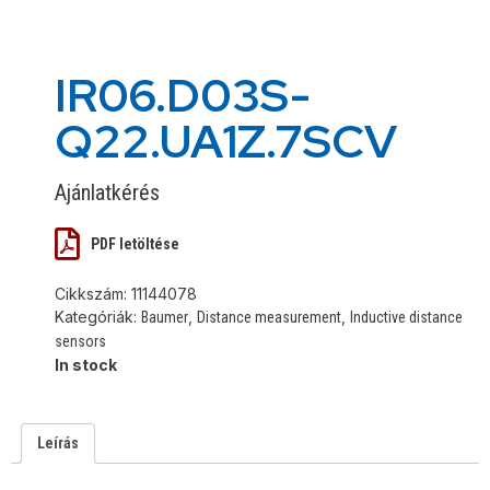
IR06.D03S-
Q22.UA1Z.7SCV
Ajánlatkérés
PDF letöltése
Cikkszám:
11144078
Kategóriák:
,
,
Baumer
Distance measurement
Inductive distance
sensors
In stock
Leírás