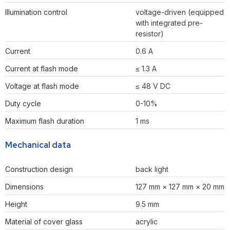
Illumination control
voltage-driven (equipped
with integrated pre-
resistor)
Current
0.6 A
Current at flash mode
≤ 1.3 A
Voltage at flash mode
≤ 48 V DC
Duty cycle
0-10%
Maximum flash duration
1 ms
Mechanical data
Construction design
back light
Dimensions
127 mm × 127 mm × 20 mm
Height
9.5 mm
Material of cover glass
acrylic