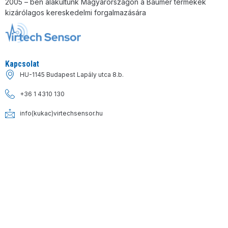
2005 – ben alakultunk Magyarországon a Baumer termékek
kizárólagos kereskedelmi forgalmazására
Kapcsolat
HU-1145 Budapest Lapály utca 8.b.
+36 1 4310 130
info(kukac)virtechsensor.hu