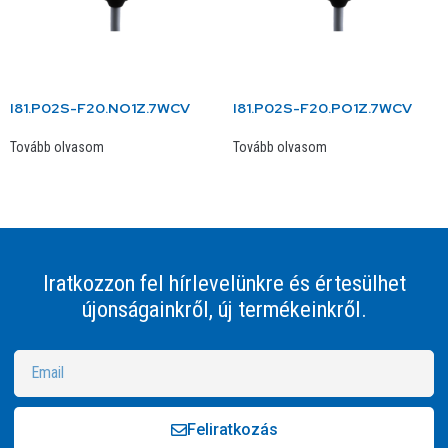
I81.P02S-F20.NO1Z.7WCV
I81.P02S-F20.PO1Z.7WCV
Tovább olvasom
Tovább olvasom
Iratkozzon fel hírlevelünkre és értesülhet
újonságainkről, új termékeinkről.
Feliratkozás