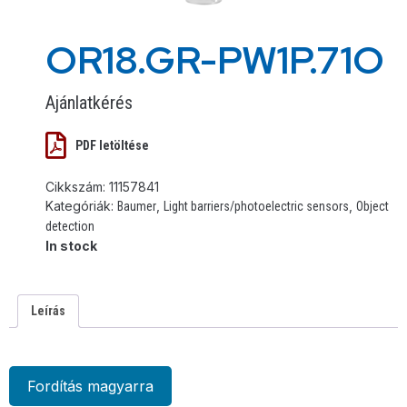
OR18.GR-PW1P.71O
Ajánlatkérés
PDF letöltése
Cikkszám:
11157841
Kategóriák:
,
,
Baumer
Light barriers/photoelectric sensors
Object
detection
In stock
Leírás
Fordítás magyarra