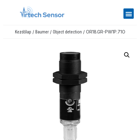
/
/
/ OR18.GR-PW1P.71O
Kezdőlap
Baumer
Object detection