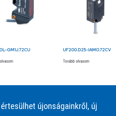
DL-GM1J.72CU
UF200.D25-IAMO.72CV
olvasom
Tovább olvasom
 értesülhet újonságainkről, új