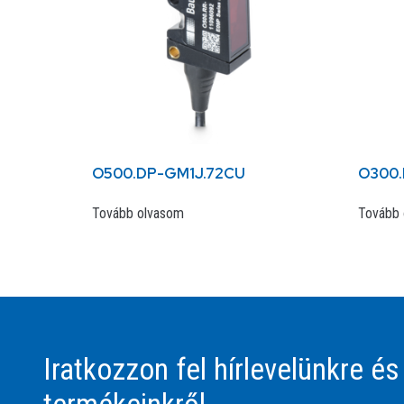
O500.DP-GM1J.72CU
O300.
Tovább olvasom
Tovább 
Iratkozzon fel hírlevelünkre és