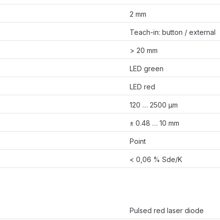
2 mm
Teach-in: button / external
> 20 mm
LED green
LED red
120 … 2500 µm
± 0.48 … 10 mm
Point
< 0,06 % Sde/K
Pulsed red laser diode