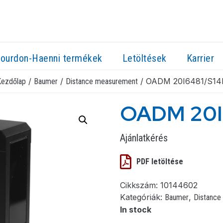
ourdon-Haenni termékek
Letöltések
Karrier
/
/
/ OADM 20I6481/S14
Kezdőlap
Baumer
Distance measurement
OADM 20I
Ajánlatkérés
PDF letöltése
Cikkszám:
10144602
Kategóriák:
,
Baumer
Distance
In stock