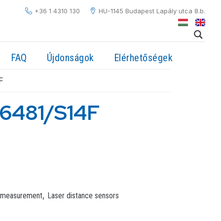
+36 1 4310 130
HU-1145 Budapest Lapály utca 8.b.
FAQ
Újdonságok
Elérhetőségek
F
6481/S14F
,
 measurement
Laser distance sensors