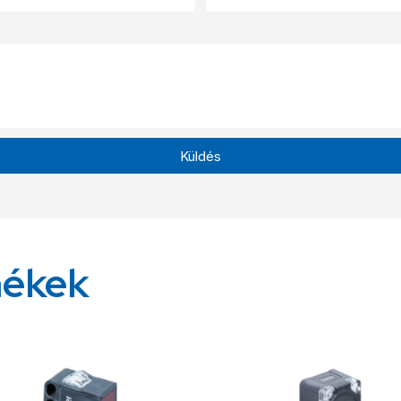
Küldés
mékek