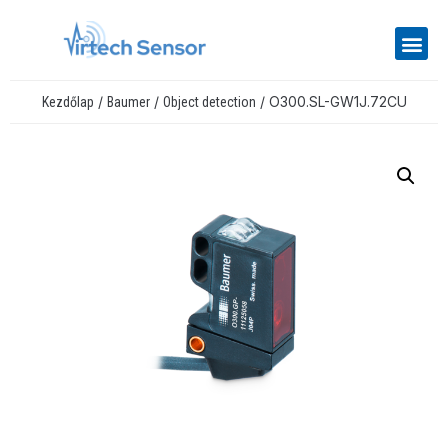
/
/
/ O300.SL-GW1J.72CU
Kezdőlap
Baumer
Object detection