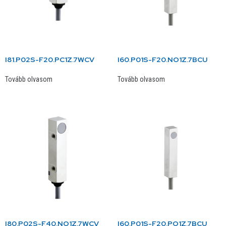
I81.P02S-F20.PC1Z.7WCV
I60.P01S-F20.NO1Z.7BCU
Tovább olvasom
Tovább olvasom
I80.P02S-F40.NO1Z.7WCV
I60.P01S-F20.PO1Z.7BCU