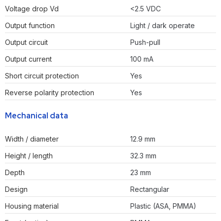
Voltage drop Vd
<2.5 VDC
Output function
Light / dark operate
Output circuit
Push-pull
Output current
100 mA
Short circuit protection
Yes
Reverse polarity protection
Yes
Mechanical data
Width / diameter
12.9 mm
Height / length
32.3 mm
Depth
23 mm
Design
Rectangular
Housing material
Plastic (ASA, PMMA)