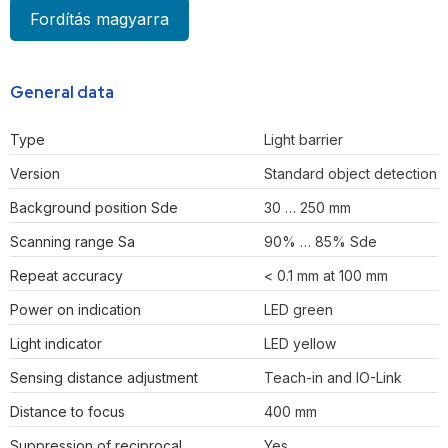
Fordítás magyarra
General data
Type
Light barrier
Version
Standard object detection
Background position Sde
30 … 250 mm
Scanning range Sa
90% … 85% Sde
Repeat accuracy
< 0.1 mm at 100 mm
Power on indication
LED green
Light indicator
LED yellow
Sensing distance adjustment
Teach-in and IO-Link
Distance to focus
400 mm
Suppression of reciprocal
Yes