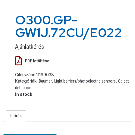
O300.GP-
GW1J.72CU/E022
Ajánlatkérés
PDF letöltése
Cikkszám:
11199038
Kategóriák:
,
,
Baumer
Light barriers/photoelectric sensors
Object
detection
In stock
Leírás