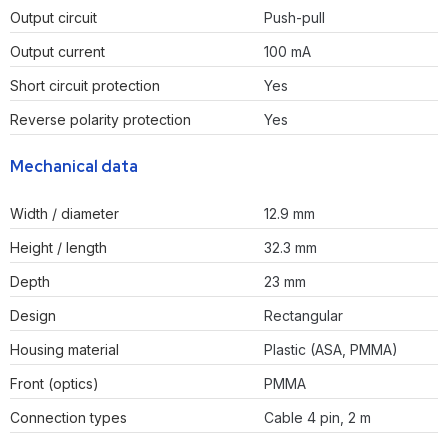
Output circuit
Push-pull
Output current
100 mA
Short circuit protection
Yes
Reverse polarity protection
Yes
Mechanical data
Width / diameter
12.9 mm
Height / length
32.3 mm
Depth
23 mm
Design
Rectangular
Housing material
Plastic (ASA, PMMA)
Front (optics)
PMMA
Connection types
Cable 4 pin, 2 m