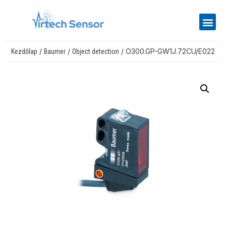
/
/
/ O300.GP-GW1J.72CU/E022
Kezdőlap
Baumer
Object detection