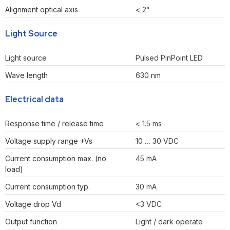
Alignment optical axis
< 2°
Light Source
Light source
Pulsed PinPoint LED
Wave length
630 nm
Electrical data
Response time / release time
< 1.5 ms
Voltage supply range +Vs
10 … 30 VDC
Current consumption max. (no
45 mA
load)
Current consumption typ.
30 mA
Voltage drop Vd
<3 VDC
Output function
Light / dark operate