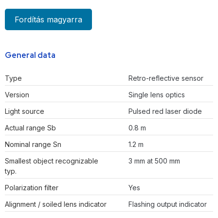
Fordítás magyarra
General data
Type
Retro-reflective sensor
Version
Single lens optics
Light source
Pulsed red laser diode
Actual range Sb
0.8 m
Nominal range Sn
1.2 m
Smallest object recognizable
3 mm at 500 mm
typ.
Polarization filter
Yes
Alignment / soiled lens indicator
Flashing output indicator