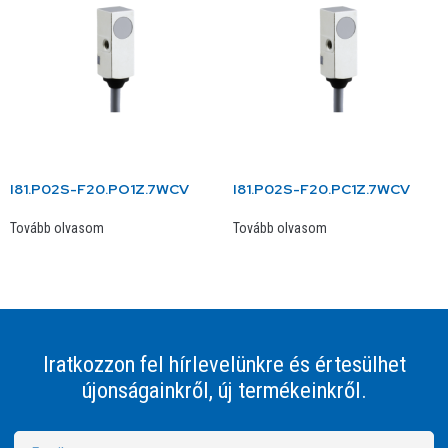
I81.P02S-F20.PO1Z.7WCV
I81.P02S-F20.PC1Z.7WCV
Tovább olvasom
Tovább olvasom
Iratkozzon fel hírlevelünkre és értesülhet
újonságainkről, új termékeinkről.