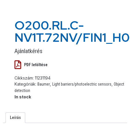
O200.RL.C-
NV1T.72NV/FIN1_H
Ajánlatkérés
PDF letöltése
Cikkszám:
11231194
Kategóriák:
,
,
Baumer
Light barriers/photoelectric sensors
Object
detection
In stock
Leírás