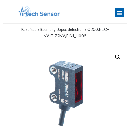
/
/
/ O200.RL.C-
Kezdőlap
Baumer
Object detection
NV1T.72NV/FIN1_H006