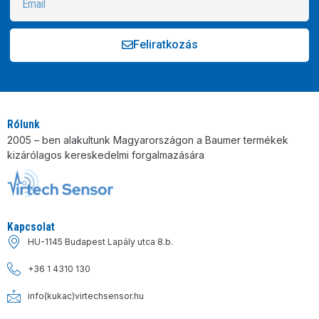
Feliratkozás
Alternative:
Rólunk
2005 – ben alakultunk Magyarországon a Baumer termékek
kizárólagos kereskedelmi forgalmazására
Kapcsolat
HU-1145 Budapest Lapály utca 8.b.
+36 1 4310 130
info(kukac)virtechsensor.hu