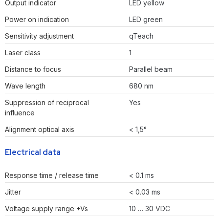
Output indicator
LED yellow
Power on indication
LED green
Sensitivity adjustment
qTeach
Laser class
1
Distance to focus
Parallel beam
Wave length
680 nm
Suppression of reciprocal
Yes
influence
Alignment optical axis
< 1,5°
Electrical data
Response time / release time
< 0.1 ms
Jitter
< 0.03 ms
Voltage supply range +Vs
10 … 30 VDC