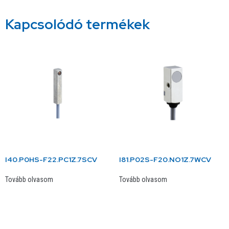
Kapcsolódó termékek
I40.P0HS-F22.PC1Z.7SCV
I81.P02S-F20.NO1Z.7WCV
Tovább olvasom
Tovább olvasom