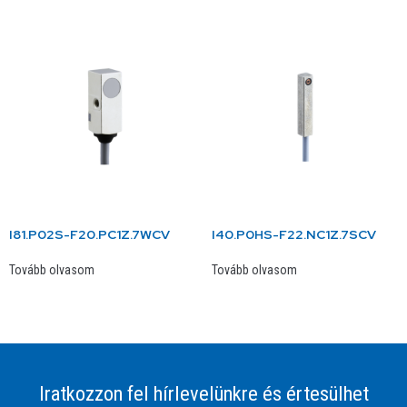
I81.P02S-F20.PC1Z.7WCV
I40.P0HS-F22.NC1Z.7SCV
Tovább olvasom
Tovább olvasom
Iratkozzon fel hírlevelünkre és értesülhet