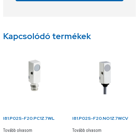
Alternative:
Kapcsolódó termékek
I81.P02S-F20.PC1Z.7WL
I81.P02S-F20.NO1Z.7WCV
Tovább olvasom
Tovább olvasom