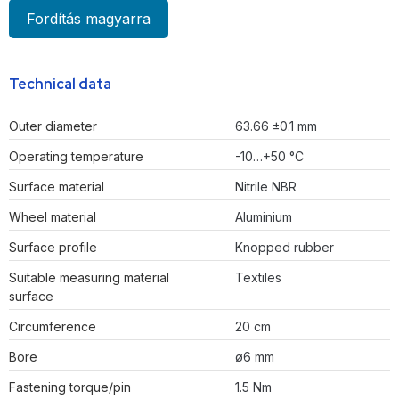
Fordítás magyarra
Technical data
Outer diameter
63.66 ±0.1 mm
Operating temperature
-10…+50 °C
Surface material
Nitrile NBR
Wheel material
Aluminium
Surface profile
Knopped rubber
Suitable measuring material
Textiles
surface
Circumference
20 cm
Bore
ø6 mm
Fastening torque/pin
1.5 Nm