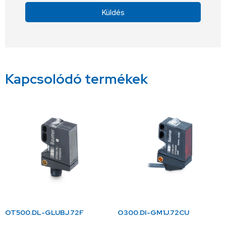
Küldés
Alternative:
Kapcsolódó termékek
OT500.DL-GLUBJ.72F
O300.DI-GM1J.72CU