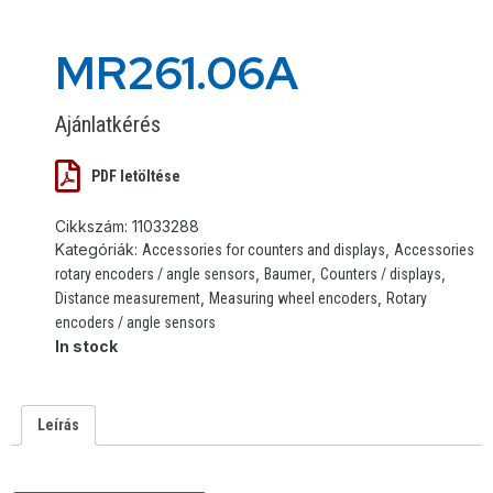
MR261.06A
Ajánlatkérés
PDF letöltése
Cikkszám:
11033288
Kategóriák:
,
Accessories for counters and displays
Accessories
,
,
,
rotary encoders / angle sensors
Baumer
Counters / displays
,
,
Distance measurement
Measuring wheel encoders
Rotary
encoders / angle sensors
In stock
Leírás