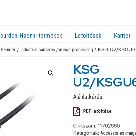
ourdon-Haenni termékek
Letöltések
Karrier
/
/
/ KSG U2/KSGU
Baumer
Industrial cameras / image processing
KSG
U2/KSGU
Ajánlatkérés
PDF letöltése
Cikkszám:
11702660
Kategóriák:
Accessories imag