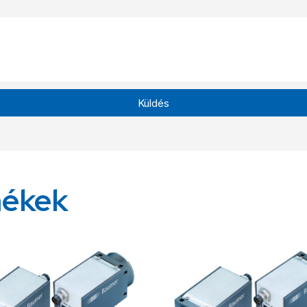
Küldés
mékek