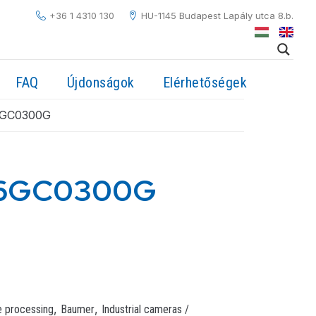
+36 1 4310 130
HU-1145 Budapest Lapály utca 8.b.
FAQ
Újdonságok
Elérhetőségek
6GC0300G
6GC0300G
,
,
e processing
Baumer
Industrial cameras /