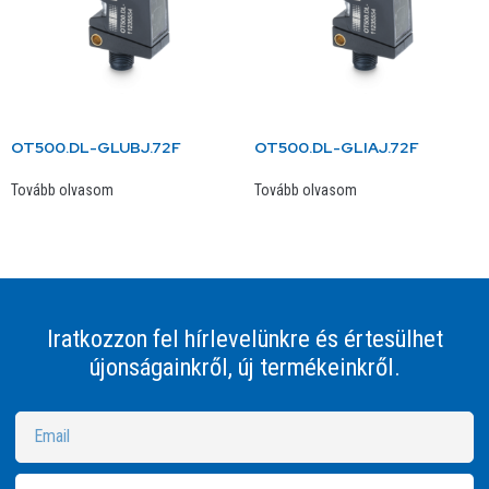
OT500.DL-GLUBJ.72F
OT500.DL-GLIAJ.72F
Tovább olvasom
Tovább olvasom
Iratkozzon fel hírlevelünkre és értesülhet
újonságainkről, új termékeinkről.