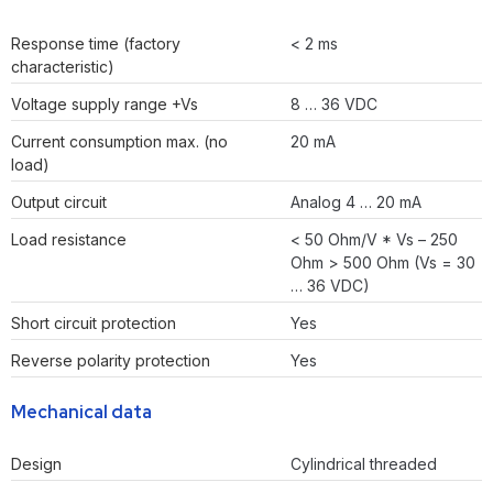
Response time (factory
< 2 ms
characteristic)
Voltage supply range +Vs
8 … 36 VDC
Current consumption max. (no
20 mA
load)
Output circuit
Analog 4 … 20 mA
Load resistance
< 50 Ohm/V * Vs – 250
Ohm > 500 Ohm (Vs = 30
… 36 VDC)
Short circuit protection
Yes
Reverse polarity protection
Yes
Mechanical data
Design
Cylindrical threaded