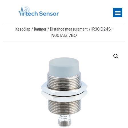
/
/
/ IR30.D24S-
Kezdőlap
Baumer
Distance measurement
N60.IA1Z.7BO