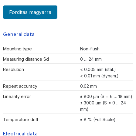
Fordítás magyarra
General data
Mounting type
Non-flush
Measuring distance Sd
0 … 24 mm
Resolution
< 0.005 mm (stat.)
< 0.01 mm (dynam.)
Repeat accuracy
0.02 mm
Linearity error
± 800 µm (S = 6 … 18 mm)
± 3000 µm (S = 0 … 24
mm)
Temperature drift
± 8 % (Full Scale)
Electrical data