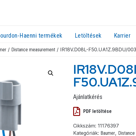
ourdon-Haenni termékek
Letöltések
Karrier
/
/ IR18V.D08L-F50.UA1Z.9BDU/00
mer
Distance measurement
IR18V.D08
F50.UA1Z
Ajánlatkérés
PDF letöltése
Cikkszám:
11176397
Kategóriák:
,
Baumer
Distance