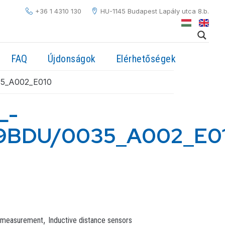
+36 1 4310 130
HU-1145 Budapest Lapály utca 8.b.
FAQ
Újdonságok
Elérhetőségek
35_A002_E010
L-
.9BDU/0035_A002_E0
,
 measurement
Inductive distance sensors