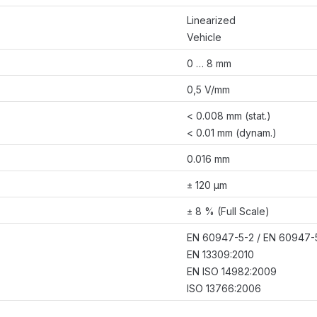
Linearized
Vehicle
0 … 8 mm
0,5 V/mm
< 0.008 mm (stat.)
< 0.01 mm (dynam.)
0.016 mm
± 120 µm
± 8 % (Full Scale)
EN 60947-5-2 / EN 60947-
EN 13309:2010
EN ISO 14982:2009
ISO 13766:2006