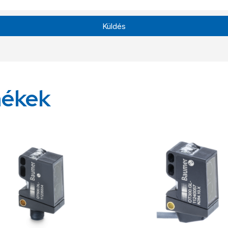
Küldés
mékek