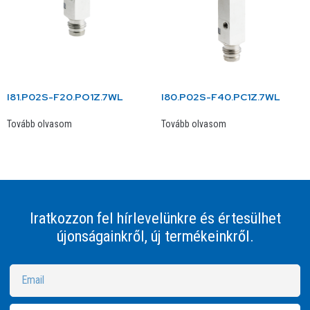
I81.P02S-F20.PO1Z.7WL
I80.P02S-F40.PC1Z.7WL
Tovább olvasom
Tovább olvasom
Iratkozzon fel hírlevelünkre és értesülhet
újonságainkről, új termékeinkről.