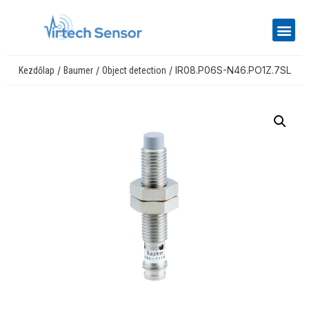
/
/
/ IR08.P06S-N46.PO1Z.7SL
Kezdőlap
Baumer
Object detection