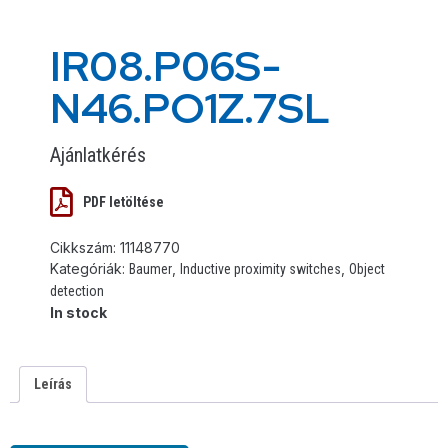
IR08.P06S-
N46.PO1Z.7SL
Ajánlatkérés
PDF letöltése
Cikkszám:
11148770
Kategóriák:
,
,
Baumer
Inductive proximity switches
Object
detection
In stock
Leírás