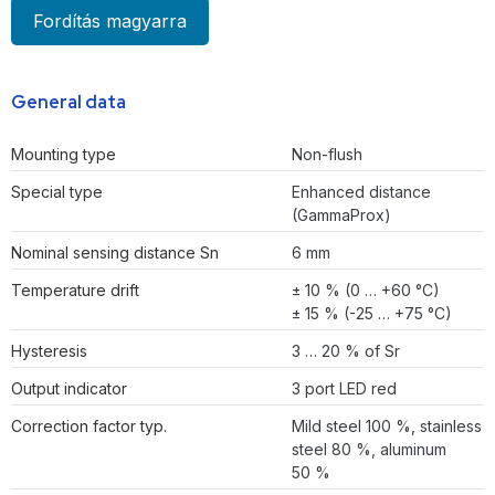
Fordítás magyarra
General data
Mounting type
Non-flush
Special type
Enhanced distance
(GammaProx)
Nominal sensing distance Sn
6 mm
Temperature drift
± 10 % (0 … +60 °C)
± 15 % (-25 … +75 °C)
Hysteresis
3 … 20 % of Sr
Output indicator
3 port LED red
Correction factor typ.
Mild steel 100 %, stainless
steel 80 %, aluminum
50 %