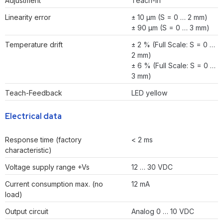
Adjustment
Teach-in
Linearity error
± 10 µm (S = 0 … 2 mm)
± 90 µm (S = 0 … 3 mm)
Temperature drift
± 2 % (Full Scale: S = 0 …
2 mm)
± 6 % (Full Scale: S = 0 …
3 mm)
Teach-Feedback
LED yellow
Electrical data
Response time (factory
< 2 ms
characteristic)
Voltage supply range +Vs
12 … 30 VDC
Current consumption max. (no
12 mA
load)
Output circuit
Analog 0 … 10 VDC