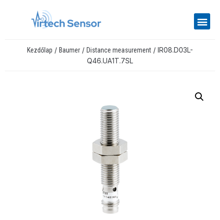
/
/
/ IR08.D03L-
Kezdőlap
Baumer
Distance measurement
Q46.UA1T.7SL