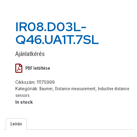
IR08.D03L-
Q46.UA1T.7SL
Ajánlatkérés
PDF letöltése
Cikkszám:
11175999
Kategóriák:
,
,
Baumer
Distance measurement
Inductive distance
sensors
In stock
Leírás