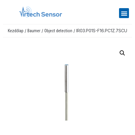
/
/
/ IR03.P01S-F16.PC1Z.7SCU
Kezdőlap
Baumer
Object detection