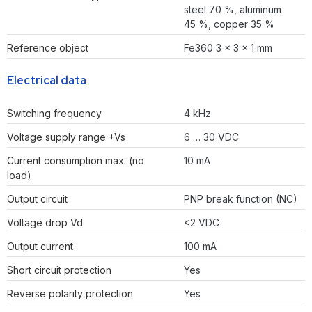
steel 70 %, aluminum
45 %, copper 35 %
Reference object
Fe360 3 x 3 x 1 mm
Electrical data
Switching frequency
4 kHz
Voltage supply range +Vs
6 … 30 VDC
Current consumption max. (no
10 mA
load)
Output circuit
PNP break function (NC)
Voltage drop Vd
<2 VDC
Output current
100 mA
Short circuit protection
Yes
Reverse polarity protection
Yes