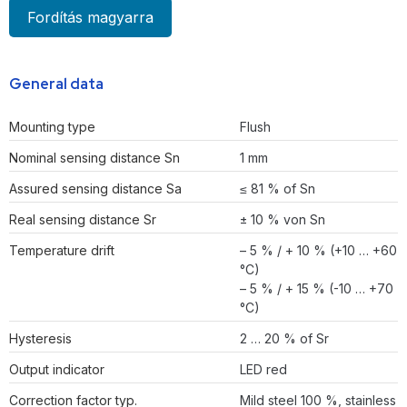
Fordítás magyarra
General data
Mounting type
Flush
Nominal sensing distance Sn
1 mm
Assured sensing distance Sa
≤ 81 % of Sn
Real sensing distance Sr
± 10 % von Sn
Temperature drift
– 5 % / + 10 % (+10 … +60
°C)
– 5 % / + 15 % (-10 … +70
°C)
Hysteresis
2 … 20 % of Sr
Output indicator
LED red
Correction factor typ.
Mild steel 100 %, stainless