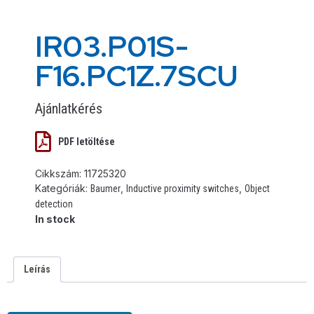
IR03.P01S-
F16.PC1Z.7SCU
Ajánlatkérés
PDF letöltése
Cikkszám:
11725320
Kategóriák:
,
,
Baumer
Inductive proximity switches
Object
detection
In stock
Leírás