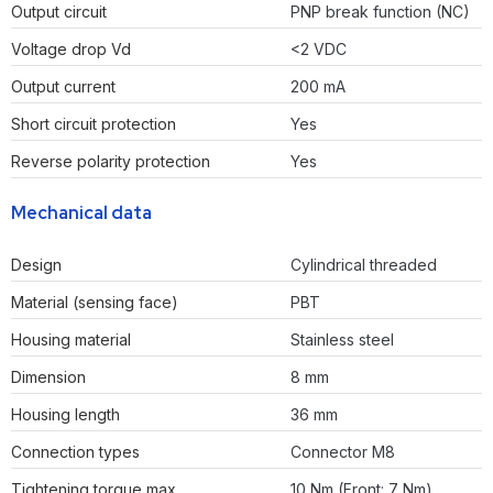
Output circuit
PNP break function (NC)
Voltage drop Vd
<2 VDC
Output current
200 mA
Short circuit protection
Yes
Reverse polarity protection
Yes
Mechanical data
Design
Cylindrical threaded
Material (sensing face)
PBT
Housing material
Stainless steel
Dimension
8 mm
Housing length
36 mm
Connection types
Connector M8
Tightening torque max.
10 Nm (Front: 7 Nm)