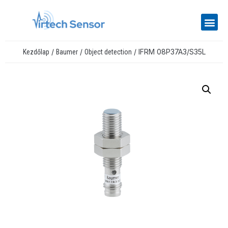
/
/
/ IFRM 08P37A3/S35L
Kezdőlap
Baumer
Object detection