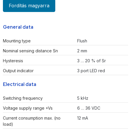
Fordítás magyarra
General data
Mounting type
Flush
Nominal sensing distance Sn
2 mm
Hysteresis
3 … 20 % of Sr
Output indicator
3 port LED red
Electrical data
Switching frequency
5 kHz
Voltage supply range +Vs
6 … 36 VDC
Current consumption max. (no
12 mA
load)