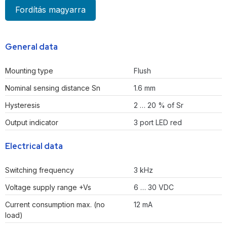
Fordítás magyarra
General data
Mounting type
Flush
Nominal sensing distance Sn
1.6 mm
Hysteresis
2 … 20 % of Sr
Output indicator
3 port LED red
Electrical data
Switching frequency
3 kHz
Voltage supply range +Vs
6 … 30 VDC
Current consumption max. (no
12 mA
load)