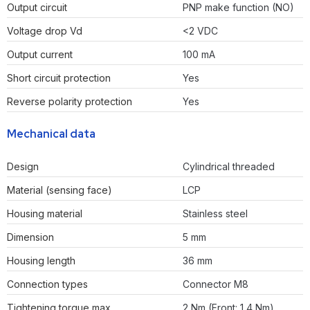
Output circuit
PNP make function (NO)
Voltage drop Vd
<2 VDC
Output current
100 mA
Short circuit protection
Yes
Reverse polarity protection
Yes
Mechanical data
Design
Cylindrical threaded
Material (sensing face)
LCP
Housing material
Stainless steel
Dimension
5 mm
Housing length
36 mm
Connection types
Connector M8
Tightening torque max.
2 Nm (Front: 1,4 Nm)