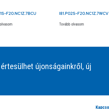
01S-F20.NC1Z.7BCU
I81.P02S-F20.NC1Z.7WCV
olvasom
Tovább olvasom
 értesülhet újonságainkről, új
Kapcso