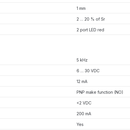
1 mm
2 … 20 % of Sr
2 port LED red
5 kHz
6 … 30 VDC
12 mA
PNP make function (NO)
<2 VDC
200 mA
Yes