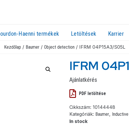
ourdon-Haenni termékek
Letöltések
Karrier
/
/
/ IFRM 04P15A3/S05L
Kezdőlap
Baumer
Object detection
IFRM 04P
Ajánlatkérés
PDF letöltése
Cikkszám:
10144448
Kategóriák:
,
Baumer
Inductive
In stock