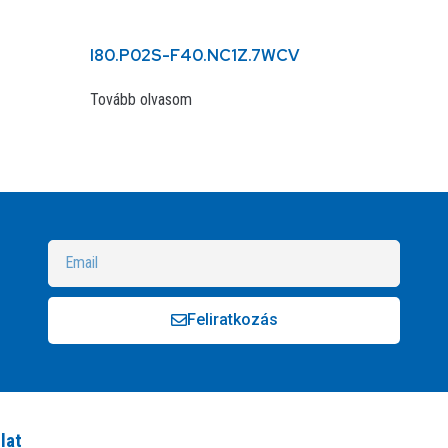
I80.P02S-F40.NC1Z.7WCV
Tovább olvasom
Feliratkozás
Alternative:
lat