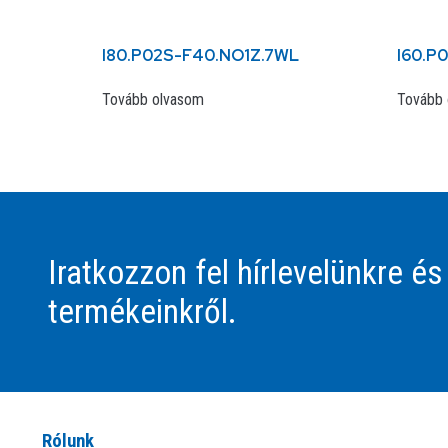
I80.P02S-F40.NO1Z.7WL
I60.P
Tovább olvasom
Tovább 
Iratkozzon fel hírlevelünkre és
termékeinkről.
Rólunk