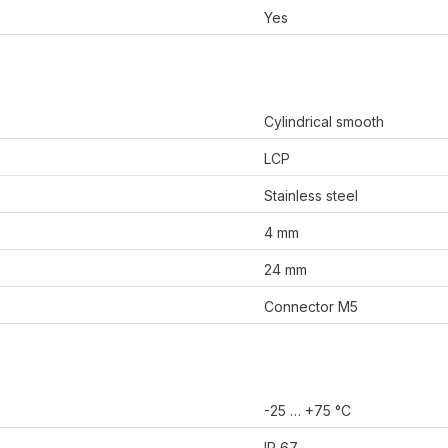
Yes
Cylindrical smooth
LCP
Stainless steel
4 mm
24 mm
Connector M5
-25 … +75 °C
IP 67