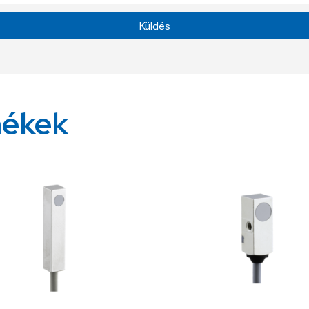
Küldés
mékek