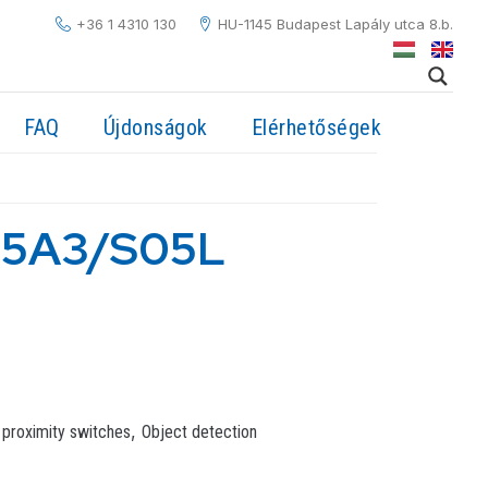
+36 1 4310 130
HU-1145 Budapest Lapály utca 8.b.
FAQ
Újdonságok
Elérhetőségek
15A3/S05L
,
 proximity switches
Object detection