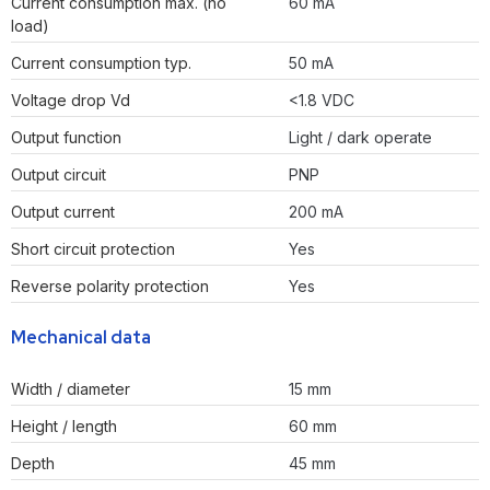
Current consumption max. (no
60 mA
load)
Current consumption typ.
50 mA
Voltage drop Vd
<1.8 VDC
Output function
Light / dark operate
Output circuit
PNP
Output current
200 mA
Short circuit protection
Yes
Reverse polarity protection
Yes
Mechanical data
Width / diameter
15 mm
Height / length
60 mm
Depth
45 mm