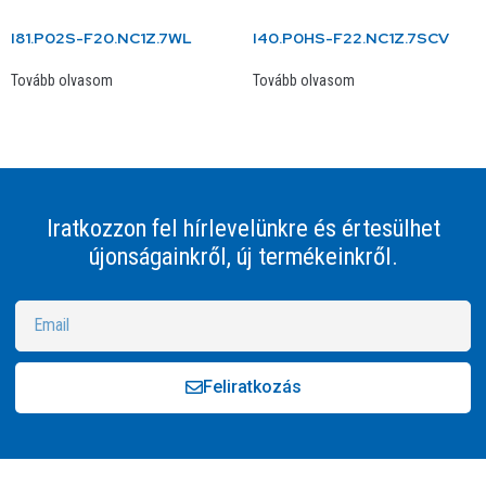
I81.P02S-F20.NC1Z.7WL
I40.P0HS-F22.NC1Z.7SCV
Tovább olvasom
Tovább olvasom
Iratkozzon fel hírlevelünkre és értesülhet
újonságainkről, új termékeinkről.
Feliratkozás
Alternative: