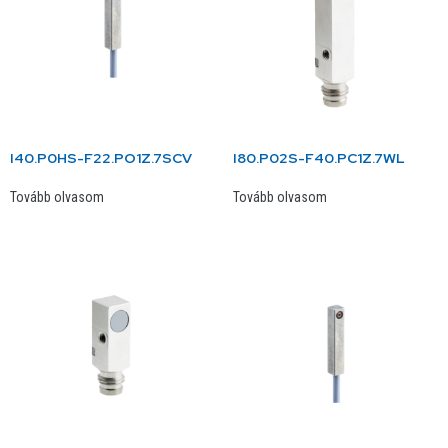
I40.P0HS-F22.PO1Z.7SCV
I80.P02S-F40.PC1Z.7WL
Tovább olvasom
Tovább olvasom