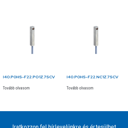
I40.P0HS-F22.PO1Z.7SCV
I40.P0HS-F22.NC1Z.7SCV
Tovább olvasom
Tovább olvasom
Iratkozzon fel hírlevelünkre és értesülhet