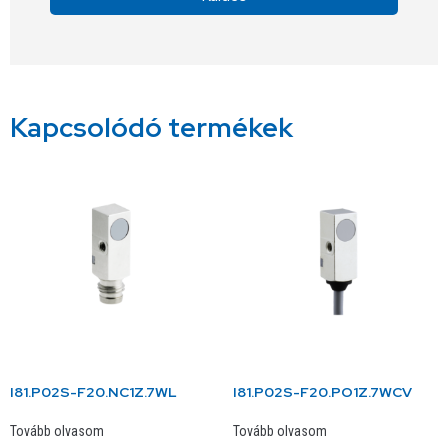
Alternative:
Kapcsolódó termékek
I81.P02S-F20.NC1Z.7WL
I81.P02S-F20.PO1Z.7WCV
Tovább olvasom
Tovább olvasom