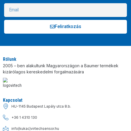
Feliratkozás
Alternative:
Rólunk
2005 – ben alakultunk Magyarországon a Baumer termékek
kizárólagos kereskedelmi forgalmazására
Kapcsolat
HU-1145 Budapest Lapály utca 8.b.
+36 1 4310 130
info(kukac)virtechsensor.hu