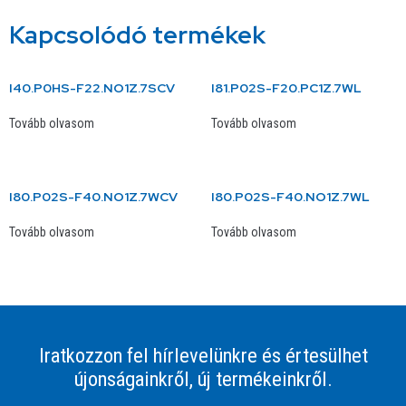
Kapcsolódó termékek
I40.P0HS-F22.NO1Z.7SCV
I81.P02S-F20.PC1Z.7WL
Tovább olvasom
Tovább olvasom
I80.P02S-F40.NO1Z.7WCV
I80.P02S-F40.NO1Z.7WL
Tovább olvasom
Tovább olvasom
Iratkozzon fel hírlevelünkre és értesülhet
újonságainkről, új termékeinkről.