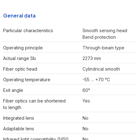
General data
Particular characteristics
Smooth sensing head
Bend protection
Operating principle
Through-beam type
Actual range Sb
2273 mm
Fiber optic head
Cylindrical smooth
Operating temperature
-55 … +70 °C
Exit angle
60°
Fiber optics can be shortened
Yes
to length
Integrated lens
No
Adaptable lens
No
Infrared light compatibility (1450
No