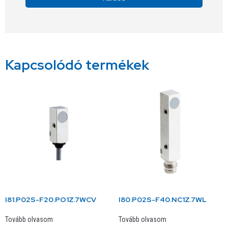
Alternative:
Kapcsolódó termékek
I81.P02S-F20.PO1Z.7WCV
I80.P02S-F40.NC1Z.7WL
Tovább olvasom
Tovább olvasom