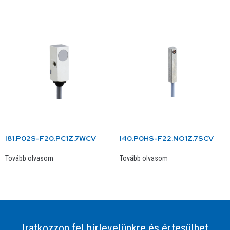
I81.P02S-F20.PC1Z.7WCV
I40.P0HS-F22.NO1Z.7SCV
Tovább olvasom
Tovább olvasom
Iratkozzon fel hírlevelünkre és értesülhet