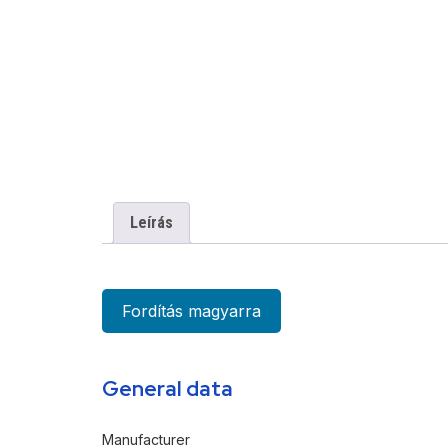
Leírás
Fordítás magyarra
General data
Manufacturer