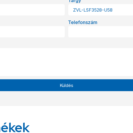
Tárgy
Telefonszám
Küldés
mékek