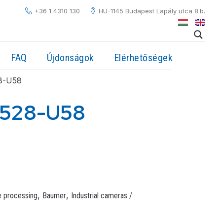
+36 1 4310 130
HU-1145 Budapest Lapály utca 8.b.
FAQ
Újdonságok
Elérhetőségek
8-U58
528-U58
,
,
e processing
Baumer
Industrial cameras /