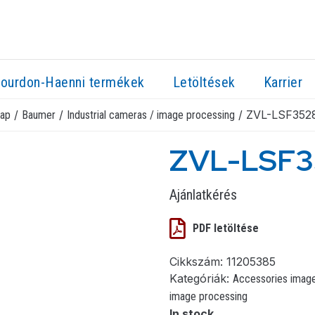
ourdon-Haenni termékek
Letöltések
Karrier
/
/
/ ZVL-LSF352
lap
Baumer
Industrial cameras / image processing
ZVL-LSF3
Ajánlatkérés
PDF letöltése
Cikkszám:
11205385
Kategóriák:
Accessories imag
image processing
In stock