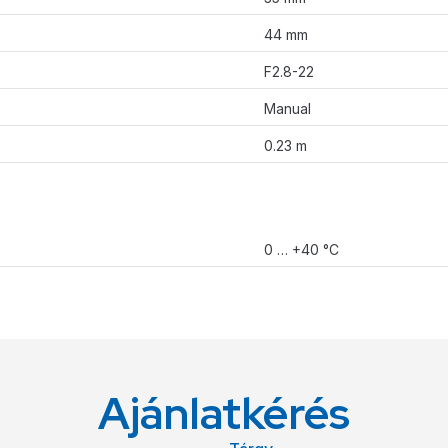
44 mm
F2.8-22
Manual
0.23 m
0 … +40 °C
Ajánlatkérés