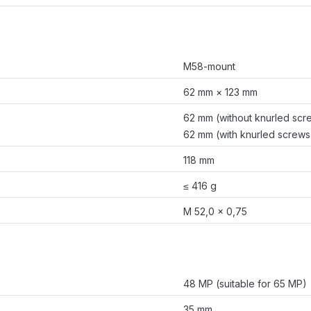
M58-mount
62 mm × 123 mm
62 mm (without knurled scr
62 mm (with knurled screws
118 mm
≤ 416 g
M 52,0 × 0,75
48 MP (suitable for 65 MP)
35 mm