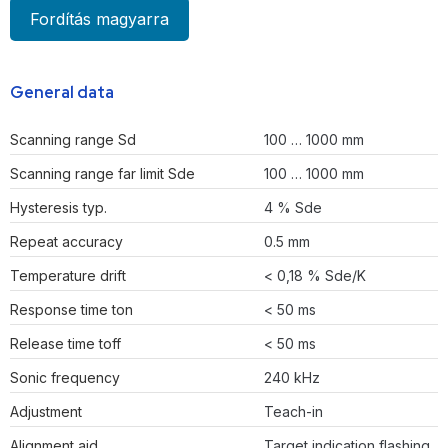
Fordítás magyarra
General data
Scanning range Sd
100 … 1000 mm
Scanning range far limit Sde
100 … 1000 mm
Hysteresis typ.
4 % Sde
Repeat accuracy
0.5 mm
Temperature drift
< 0,18 % Sde/K
Response time ton
< 50 ms
Release time toff
< 50 ms
Sonic frequency
240 kHz
Adjustment
Teach-in
Alignment aid
Target indication flashing