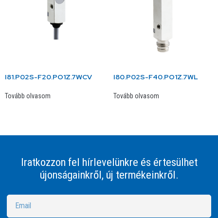
I81.P02S-F20.PO1Z.7WCV
I80.P02S-F40.PO1Z.7WL
Tovább olvasom
Tovább olvasom
Iratkozzon fel hírlevelünkre és értesülhet
újonságainkről, új termékeinkről.