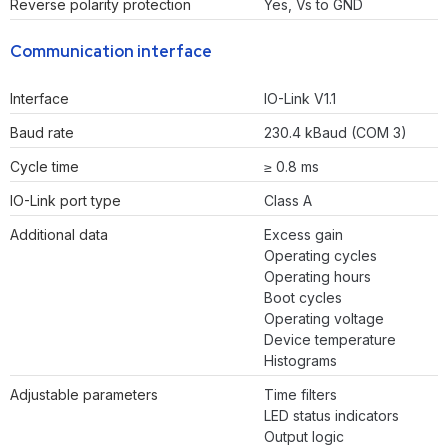
Reverse polarity protection
Yes, Vs to GND
Communication interface
Interface
IO-Link V1.1
Baud rate
230.4 kBaud (COM 3)
Cycle time
≥ 0.8 ms
IO-Link port type
Class A
Additional data
Excess gain
Operating cycles
Operating hours
Boot cycles
Operating voltage
Device temperature
Histograms
Adjustable parameters
Time filters
LED status indicators
Output logic