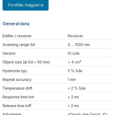
Fordítás magyarra
General data
Emitter / receiver
Receiver
Scanning range Sd
0 … 1000 mm
Version
IO-Link
Object size (at Sd = 50 mm)
> 4 cm²
Hysteresis typ.
5 % Sde
Repeat accuracy
1 mm
Temperature drift
< 2 % Sde
Response time ton
< 2 ms
Release time toff
< 2 ms
Adjustment
qTeach, line-Teach, IO-