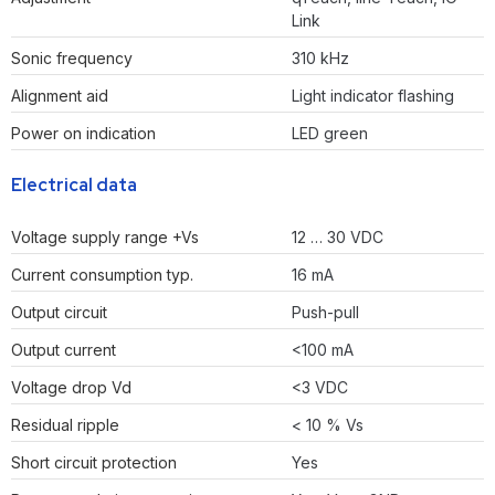
Link
Sonic frequency
310 kHz
Alignment aid
Light indicator flashing
Power on indication
LED green
Electrical data
Voltage supply range +Vs
12 … 30 VDC
Current consumption typ.
16 mA
Output circuit
Push-pull
Output current
<100 mA
Voltage drop Vd
<3 VDC
Residual ripple
< 10 % Vs
Short circuit protection
Yes