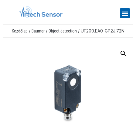
/
/
/ UF200.EA0-GP2J.72N
Kezdőlap
Baumer
Object detection