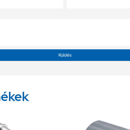
Küldés
mékek