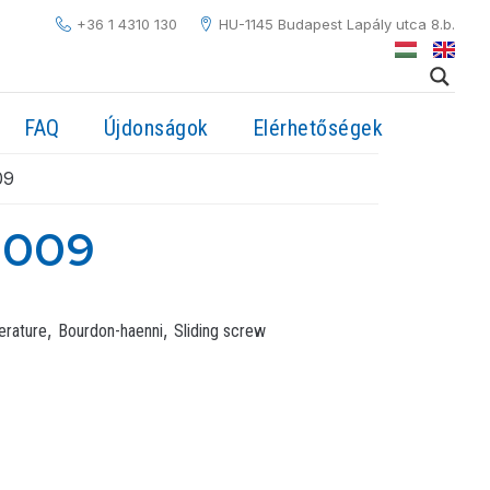
+36 1 4310 130
HU-1145 Budapest Lapály utca 8.b.
FAQ
Újdonságok
Elérhetőségek
09
0009
,
,
erature
Bourdon-haenni
Sliding screw