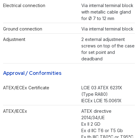
Electrical connection
Via internal terminal block
with metallic cable gland
for Ø 7 to 12 mm
Ground connection
Via internal terminal block
Adjustment
2 external adjustment
screws on top of the case
for set point and
deadband
Approval / Conformities
ATEX/IECEx Certificate
LCIE 03 ATEX 6231X
(Type RA80)
IECEx LCIE 15.0061X
ATEX/IECEx
ATEX directive
2014/34/UE
Ex II 2 GD
Ex d IIC T6 or T5 Gb
Ex tb IIIC T80°C or T95°C