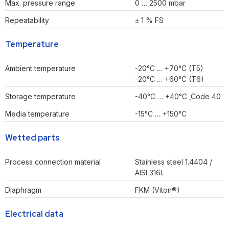
Max. pressure range
0 … 2500 mbar
Repeatability
± 1 % FS
Temperature
Ambient temperature
-20°C … +70°C (T5)
-20°C … +60°C (T6)
Storage temperature
-40°C … +40°C ,Code 40
Media temperature
-15°C … +150°C
Wetted parts
Process connection material
Stainless steel 1.4404 /
AISI 316L
Diaphragm
FKM (Viton®)
Electrical data