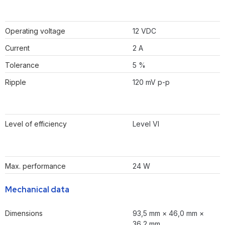
Operating voltage
12 VDC
Current
2 A
Tolerance
5 %
Ripple
120 mV p-p
Level of efficiency
Level VI
Max. performance
24 W
Mechanical data
Dimensions
93,5 mm × 46,0 mm ×
36,2 mm