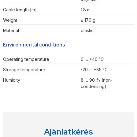
Cable length [m]
1.8 m
Weight
≤ 170 g
Material
plastic
Environmental conditions
Operating temperature
0 … +40 °C
Storage temperature
-20 … +85 °C
Humidity
8 … 90 % (non-
condensing)
Ajánlatkérés