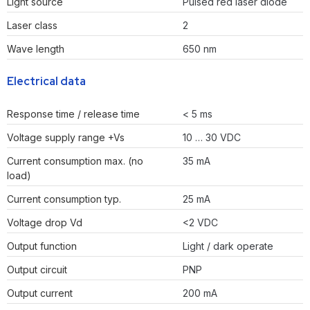
Light source
Pulsed red laser diode
Laser class
2
Wave length
650 nm
Electrical data
Response time / release time
< 5 ms
Voltage supply range +Vs
10 … 30 VDC
Current consumption max. (no
35 mA
load)
Current consumption typ.
25 mA
Voltage drop Vd
<2 VDC
Output function
Light / dark operate
Output circuit
PNP
Output current
200 mA