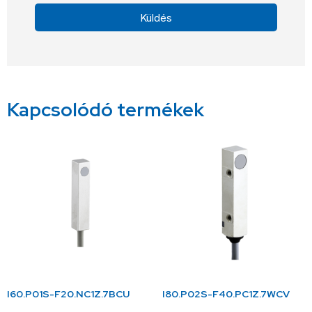
Küldés
Alternative:
Kapcsolódó termékek
I60.P01S-F20.NC1Z.7BCU
I80.P02S-F40.PC1Z.7WCV