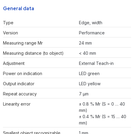
General data
Type
Edge, width
Version
Performance
Measuring range Mr
24 mm
Measuring distance (to object)
< 40 mm
Adjustment
External Teach-in
Power on indication
LED green
Output indicator
LED yellow
Repeat accuracy
7 µm
Linearity error
± 0.8 % Mr (S = 0 … 40
mm)
± 0.4 % Mr (S = 15 … 40
mm)
Smallest object recognizable
1 mm