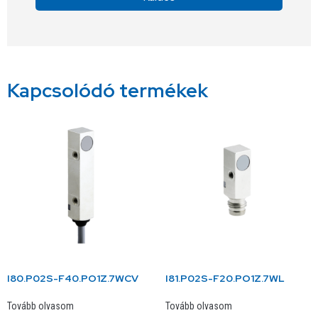
Alternative:
Kapcsolódó termékek
I80.P02S-F40.PO1Z.7WCV
I81.P02S-F20.PO1Z.7WL
Tovább olvasom
Tovább olvasom