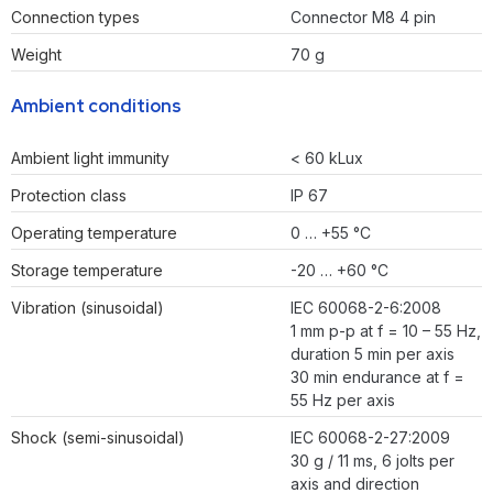
Connection types
Connector M8 4 pin
Weight
70 g
Ambient conditions
Ambient light immunity
< 60 kLux
Protection class
IP 67
Operating temperature
0 … +55 °C
Storage temperature
-20 … +60 °C
Vibration (sinusoidal)
IEC 60068-2-6:2008
1 mm p-p at f = 10 – 55 Hz,
duration 5 min per axis
30 min endurance at f =
55 Hz per axis
Shock (semi-sinusoidal)
IEC 60068-2-27:2009
30 g / 11 ms, 6 jolts per
axis and direction