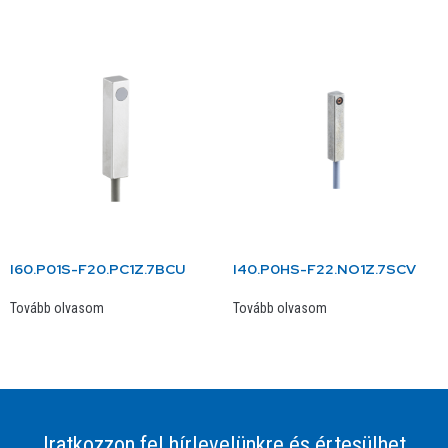
I60.P01S-F20.PC1Z.7BCU
I40.P0HS-F22.NO1Z.7SCV
Tovább olvasom
Tovább olvasom
Iratkozzon fel hírlevelünkre és értesülhet