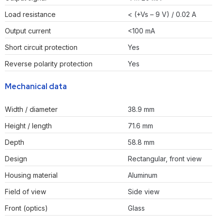
Load resistance
< (+Vs – 9 V) / 0.02 A
Output current
<100 mA
Short circuit protection
Yes
Reverse polarity protection
Yes
Mechanical data
Width / diameter
38.9 mm
Height / length
71.6 mm
Depth
58.8 mm
Design
Rectangular, front view
Housing material
Aluminum
Field of view
Side view
Front (optics)
Glass