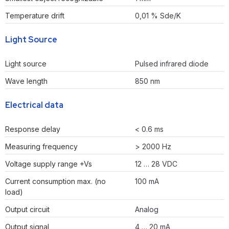
Temperature drift
0,01 % Sde/K
Light Source
Light source
Pulsed infrared diode
Wave length
850 nm
Electrical data
Response delay
< 0.6 ms
Measuring frequency
> 2000 Hz
Voltage supply range +Vs
12 … 28 VDC
Current consumption max. (no
100 mA
load)
Output circuit
Analog
Output signal
4 … 20 mA