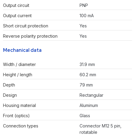
Output circuit
PNP
Output current
100 mA
Short circuit protection
Yes
Reverse polarity protection
Yes
Mechanical data
Width / diameter
31.9 mm
Height / length
60.2 mm
Depth
79 mm
Design
Rectangular
Housing material
Aluminum
Front (optics)
Glass
Connection types
Connector M12 5 pin,
rotatable