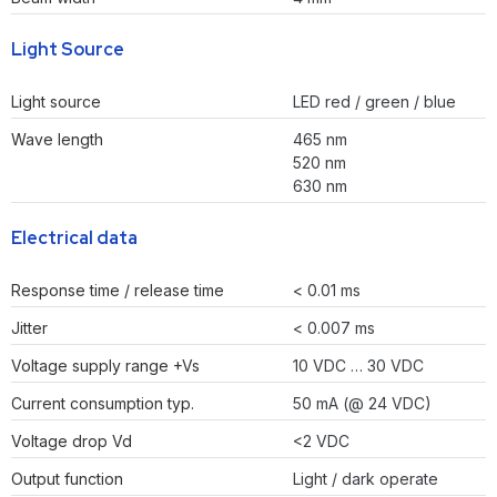
Light Source
Light source
LED red / green / blue
Wave length
465 nm
520 nm
630 nm
Electrical data
Response time / release time
< 0.01 ms
Jitter
< 0.007 ms
Voltage supply range +Vs
10 VDC … 30 VDC
Current consumption typ.
50 mA (@ 24 VDC)
Voltage drop Vd
<2 VDC
Output function
Light / dark operate