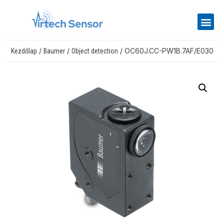
/
/
/ OC60J.CC-PW1B.7AF/E030
Kezdőlap
Baumer
Object detection