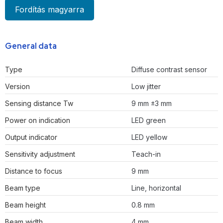
Fordítás magyarra
General data
Type
Diffuse contrast sensor
Version
Low jitter
Sensing distance Tw
9 mm ±3 mm
Power on indication
LED green
Output indicator
LED yellow
Sensitivity adjustment
Teach-in
Distance to focus
9 mm
Beam type
Line, horizontal
Beam height
0.8 mm
Beam width
4 mm