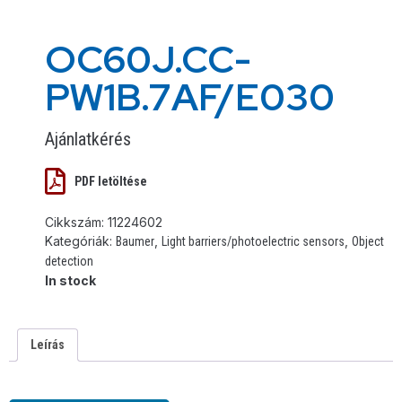
OC60J.CC-
PW1B.7AF/E030
Ajánlatkérés
PDF letöltése
Cikkszám:
11224602
Kategóriák:
,
,
Baumer
Light barriers/photoelectric sensors
Object
detection
In stock
Leírás