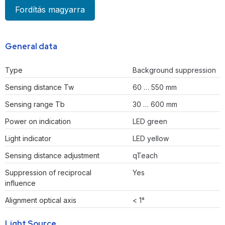
Fordítás magyarra
General data
Type
Background suppression
Sensing distance Tw
60 … 550 mm
Sensing range Tb
30 … 600 mm
Power on indication
LED green
Light indicator
LED yellow
Sensing distance adjustment
qTeach
Suppression of reciprocal
Yes
influence
Alignment optical axis
< 1°
Light Source