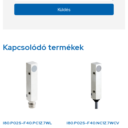
Küldés
Alternative:
Kapcsolódó termékek
I80.P02S-F40.PC1Z.7WL
I80.P02S-F40.NC1Z.7WCV