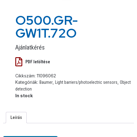
O500.GR-
GW1T.72O
Ajánlatkérés
PDF letöltése
Cikkszám:
11096062
Kategóriák:
,
,
Baumer
Light barriers/photoelectric sensors
Object
detection
In stock
Leírás