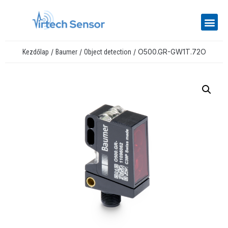
/
/
/ O500.GR-GW1T.72O
Kezdőlap
Baumer
Object detection