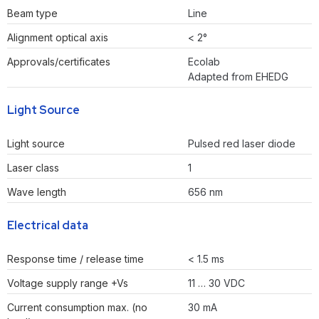
Beam type
Line
Alignment optical axis
< 2°
Approvals/certificates
Ecolab
Adapted from EHEDG
Light Source
Light source
Pulsed red laser diode
Laser class
1
Wave length
656 nm
Electrical data
Response time / release time
< 1.5 ms
Voltage supply range +Vs
11 … 30 VDC
Current consumption max. (no
30 mA