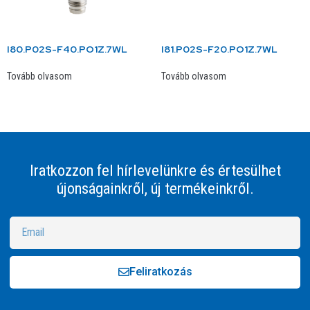
I80.P02S-F40.PO1Z.7WL
I81.P02S-F20.PO1Z.7WL
Tovább olvasom
Tovább olvasom
Iratkozzon fel hírlevelünkre és értesülhet
újonságainkről, új termékeinkről.
Feliratkozás
Alternative: