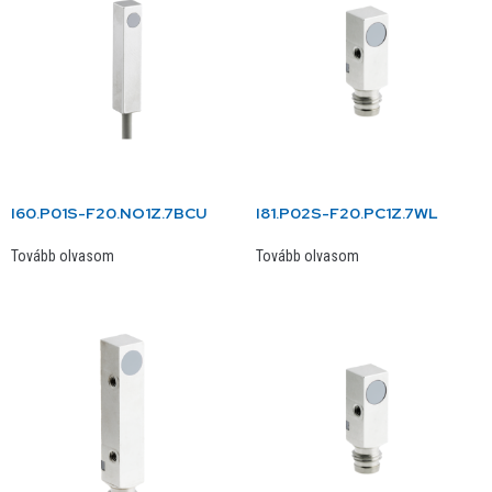
I60.P01S-F20.NO1Z.7BCU
I81.P02S-F20.PC1Z.7WL
Tovább olvasom
Tovább olvasom