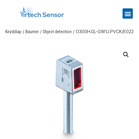
/
/
/ O300H.GL-GW1J.PVCK/E022
Kezdőlap
Baumer
Object detection