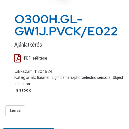
O300H.GL-
GW1J.PVCK/E022
Ajánlatkérés
PDF letöltése
Cikkszám:
11204924
Kategóriák:
,
,
Baumer
Light barriers/photoelectric sensors
Object
detection
In stock
Leírás