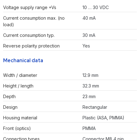
Voltage supply range +Vs
10 … 30 VDC
Current consumption max. (no
40 mA
load)
Current consumption typ.
30 mA
Reverse polarity protection
Yes
Mechanical data
Width / diameter
12.9 mm
Height / length
32.3 mm
Depth
23 mm
Design
Rectangular
Housing material
Plastic (ASA, PMMA)
Front (optics)
PMMA
Connection types
Connector M8 4 pin