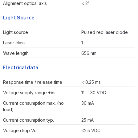
Alignment optical axis
< 2°
Light Source
Light source
Pulsed red laser diode
Laser class
1
Wave length
656 nm
Electrical data
Response time / release time
< 0.25 ms
Voltage supply range +Vs
11 … 30 VDC
Current consumption max. (no
30 mA
load)
Current consumption typ.
25 mA
Voltage drop Vd
<2.5 VDC