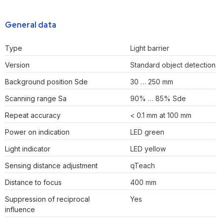
General data
Type
Light barrier
Version
Standard object detection
Background position Sde
30 … 250 mm
Scanning range Sa
90% … 85% Sde
Repeat accuracy
< 0.1 mm at 100 mm
Power on indication
LED green
Light indicator
LED yellow
Sensing distance adjustment
qTeach
Distance to focus
400 mm
Suppression of reciprocal
Yes
influence