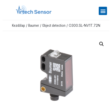
/
/
/ O300.SL-NV1T.72N
Kezdőlap
Baumer
Object detection