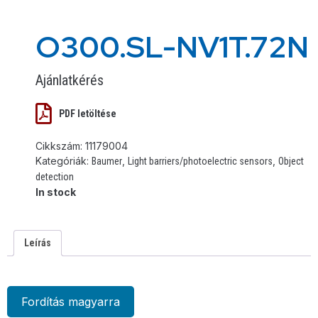
O300.SL-NV1T.72N
Ajánlatkérés
PDF letöltése
Cikkszám:
11179004
Kategóriák:
,
,
Baumer
Light barriers/photoelectric sensors
Object
detection
In stock
Leírás
Fordítás magyarra