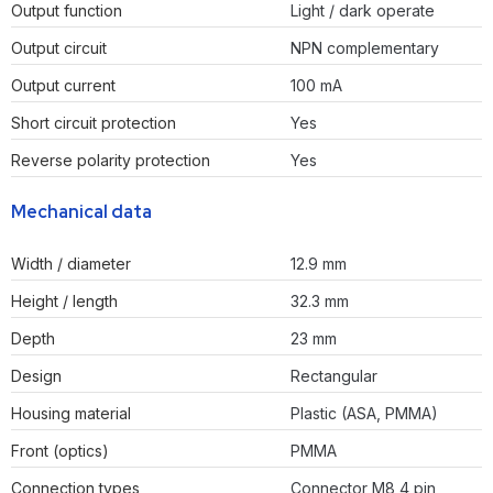
Output function
Light / dark operate
Output circuit
NPN complementary
Output current
100 mA
Short circuit protection
Yes
Reverse polarity protection
Yes
Mechanical data
Width / diameter
12.9 mm
Height / length
32.3 mm
Depth
23 mm
Design
Rectangular
Housing material
Plastic (ASA, PMMA)
Front (optics)
PMMA
Connection types
Connector M8 4 pin