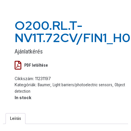
O200.RL.T-
NV1T.72CV/FIN1_H
Ajánlatkérés
PDF letöltése
Cikkszám:
11231197
Kategóriák:
,
,
Baumer
Light barriers/photoelectric sensors
Object
detection
In stock
Leírás