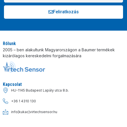
Feliratkozás
Alternative:
Rólunk
2005 – ben alakultunk Magyarországon a Baumer termékek
kizárólagos kereskedelmi forgalmazására
Kapcsolat
HU-1145 Budapest Lapály utca 8.b.
+36 1 4310 130
info(kukac)virtechsensor.hu