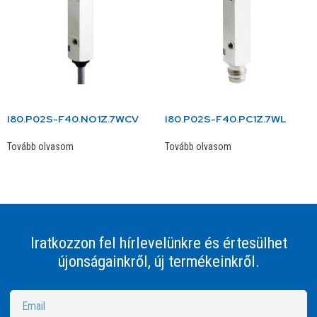
I80.P02S-F40.NO1Z.7WCV
I80.P02S-F40.PC1Z.7WL
Tovább olvasom
Tovább olvasom
Iratkozzon fel hírlevelünkre és értesülhet
újonságainkről, új termékeinkről.