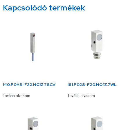
Kapcsolódó termékek
I40.P0HS-F22.NC1Z.7SCV
I81.P02S-F20.NO1Z.7WL
Tovább olvasom
Tovább olvasom