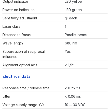
Output indicator
LED yellow
Power on indication
LED green
Sensitivity adjustment
qTeach
Laser class
1
Distance to focus
Parallel beam
Wave length
680 nm
Suppression of reciprocal
Yes
influence
Alignment optical axis
< 1,5°
Electrical data
Response time / release time
< 0.25 ms
Jitter
< 0.06 ms
Voltage supply range +Vs
10 … 30 VDC