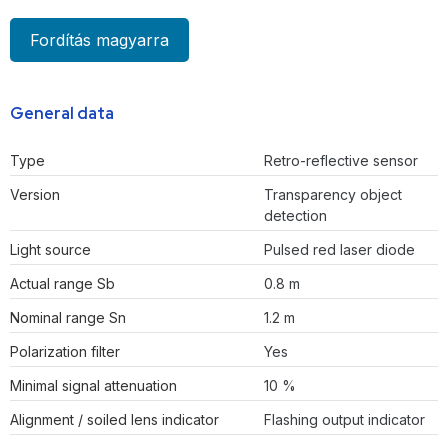
Fordítás magyarra
General data
Type
Retro-reflective sensor
Version
Transparency object
detection
Light source
Pulsed red laser diode
Actual range Sb
0.8 m
Nominal range Sn
1.2 m
Polarization filter
Yes
Minimal signal attenuation
10 %
Alignment / soiled lens indicator
Flashing output indicator