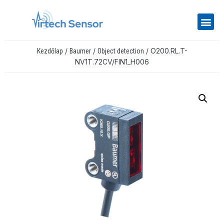
/
/
/ O200.RL.T-
Kezdőlap
Baumer
Object detection
NV1T.72CV/FIN1_H006