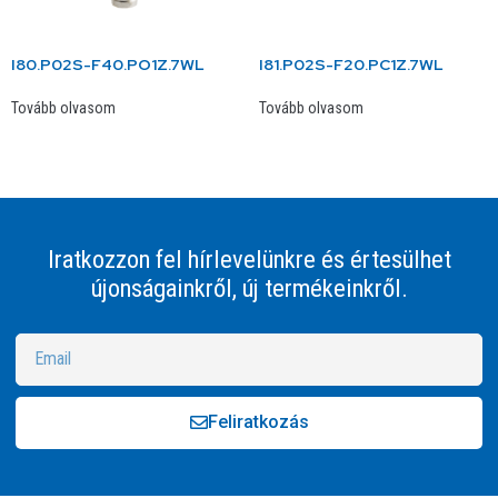
I80.P02S-F40.PO1Z.7WL
I81.P02S-F20.PC1Z.7WL
Tovább olvasom
Tovább olvasom
Iratkozzon fel hírlevelünkre és értesülhet
újonságainkről, új termékeinkről.
Feliratkozás
Alternative: