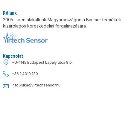
Rólunk
2005 – ben alakultunk Magyarországon a Baumer termékek
kizárólagos kereskedelmi forgalmazására
Kapcsolat
HU-1145 Budapest Lapály utca 8.b.
+36 1 4310 130
info(kukac)virtechsensor.hu