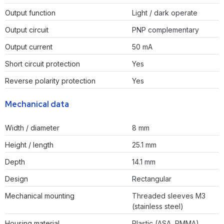
Output function
Light / dark operate
Output circuit
PNP complementary
Output current
50 mA
Short circuit protection
Yes
Reverse polarity protection
Yes
Mechanical data
Width / diameter
8 mm
Height / length
25.1 mm
Depth
14.1 mm
Design
Rectangular
Mechanical mounting
Threaded sleeves M3
(stainless steel)
Housing material
Plastic (ASA, PMMA)