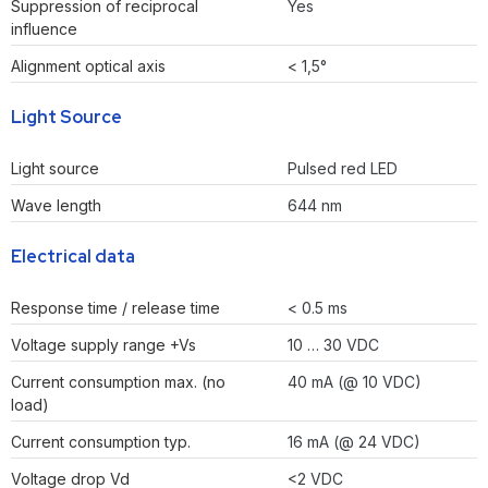
Suppression of reciprocal
Yes
influence
Alignment optical axis
< 1,5°
Light Source
Light source
Pulsed red LED
Wave length
644 nm
Electrical data
Response time / release time
< 0.5 ms
Voltage supply range +Vs
10 … 30 VDC
Current consumption max. (no
40 mA (@ 10 VDC)
load)
Current consumption typ.
16 mA (@ 24 VDC)
Voltage drop Vd
<2 VDC