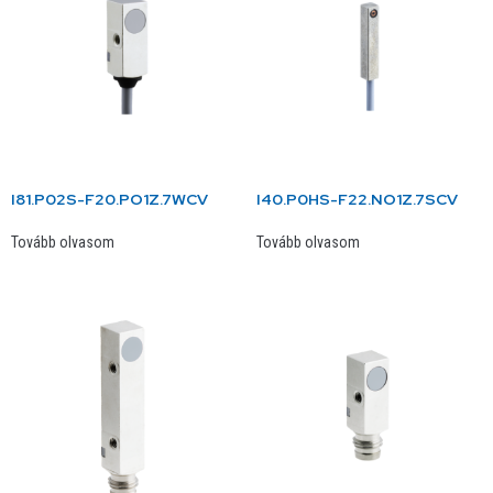
I81.P02S-F20.PO1Z.7WCV
I40.P0HS-F22.NO1Z.7SCV
Tovább olvasom
Tovább olvasom