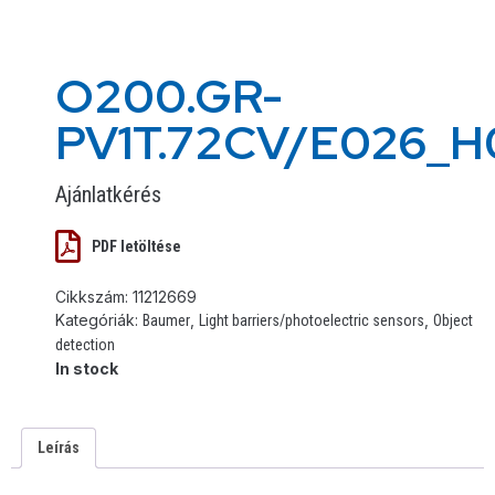
O200.GR-
PV1T.72CV/E026_
Ajánlatkérés
PDF letöltése
Cikkszám:
11212669
Kategóriák:
,
,
Baumer
Light barriers/photoelectric sensors
Object
detection
In stock
Leírás