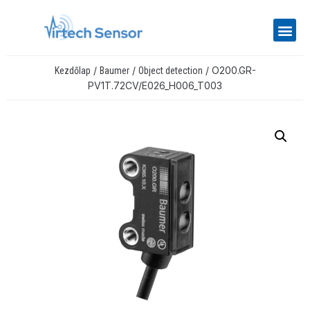
/
/
/ O200.GR-
Kezdőlap
Baumer
Object detection
PV1T.72CV/E026_H006_T003