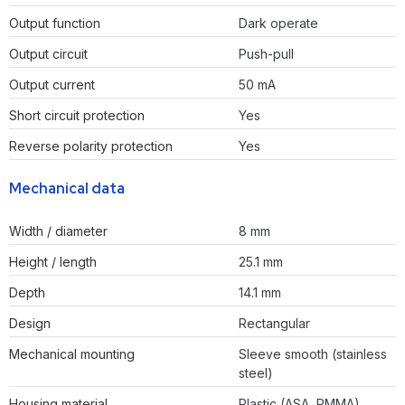
Output function
Dark operate
Output circuit
Push-pull
Output current
50 mA
Short circuit protection
Yes
Reverse polarity protection
Yes
Mechanical data
Width / diameter
8 mm
Height / length
25.1 mm
Depth
14.1 mm
Design
Rectangular
Mechanical mounting
Sleeve smooth (stainless
steel)
Housing material
Plastic (ASA, PMMA)