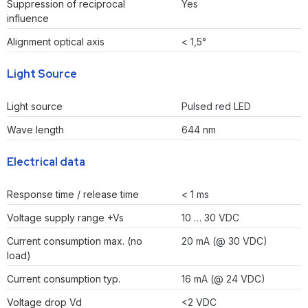
Suppression of reciprocal
Yes
influence
Alignment optical axis
< 1,5°
Light Source
Light source
Pulsed red LED
Wave length
644 nm
Electrical data
Response time / release time
< 1 ms
Voltage supply range +Vs
10 … 30 VDC
Current consumption max. (no
20 mA (@ 30 VDC)
load)
Current consumption typ.
16 mA (@ 24 VDC)
Voltage drop Vd
<2 VDC