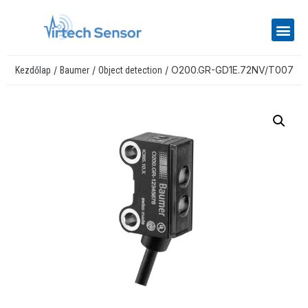
/
/
/ O200.GR-GD1E.72NV/T007
Kezdőlap
Baumer
Object detection