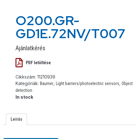
O200.GR-
GD1E.72NV/T007
Ajánlatkérés
PDF letöltése
Cikkszám:
11210939
Kategóriák:
,
,
Baumer
Light barriers/photoelectric sensors
Object
detection
In stock
Leírás