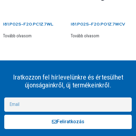
I81.P02S-F20.PC1Z.7WL
I81.P02S-F20.PO1Z.7WCV
Tovább olvasom
Tovább olvasom
Iratkozzon fel hírlevelünkre és értesülhet
újonságainkről, új termékeinkről.
Feliratkozás
Alternative: