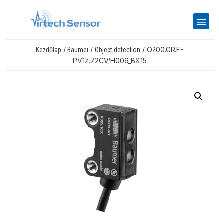
/
/
/ O200.GR.F-
Kezdőlap
Baumer
Object detection
PV1Z.72CV/H006_BX15