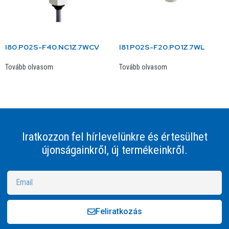
I80.P02S-F40.NC1Z.7WCV
I81.P02S-F20.PO1Z.7WL
Tovább olvasom
Tovább olvasom
Iratkozzon fel hírlevelünkre és értesülhet
újonságainkről, új termékeinkről.
Feliratkozás