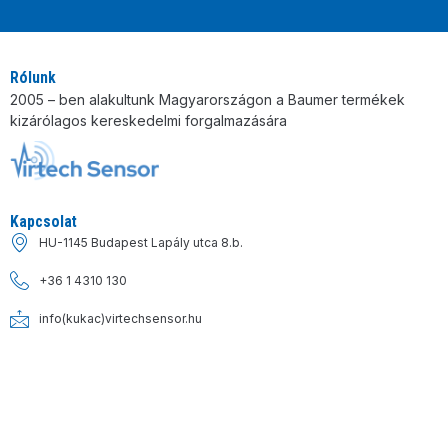
Alternative:
Rólunk
2005 – ben alakultunk Magyarországon a Baumer termékek
kizárólagos kereskedelmi forgalmazására
Kapcsolat
HU-1145 Budapest Lapály utca 8.b.
+36 1 4310 130
info(kukac)virtechsensor.hu