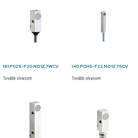
I81.P02S-F20.NO1Z.7WCV
I40.P0HS-F22.NO1Z.7SCV
Tovább olvasom
Tovább olvasom