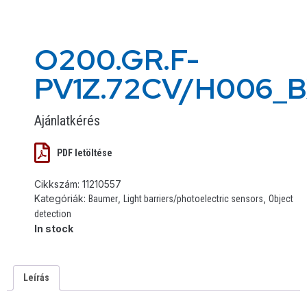
O200.GR.F-
PV1Z.72CV/H006_B
Ajánlatkérés
PDF letöltése
Cikkszám:
11210557
Kategóriák:
,
,
Baumer
Light barriers/photoelectric sensors
Object
detection
In stock
Leírás