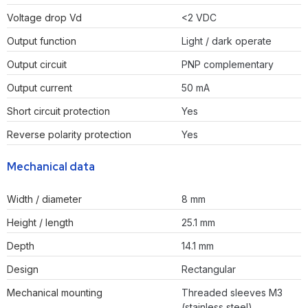
Voltage drop Vd
<2 VDC
Output function
Light / dark operate
Output circuit
PNP complementary
Output current
50 mA
Short circuit protection
Yes
Reverse polarity protection
Yes
Mechanical data
Width / diameter
8 mm
Height / length
25.1 mm
Depth
14.1 mm
Design
Rectangular
Mechanical mounting
Threaded sleeves M3
(stainless steel)