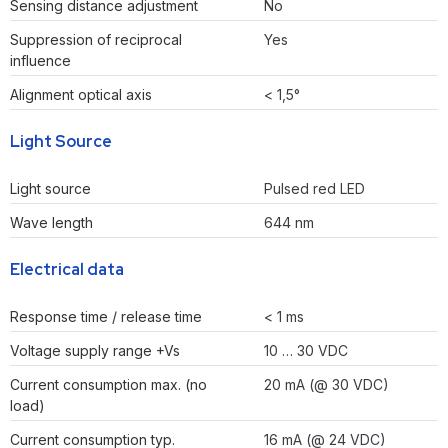
Sensing distance adjustment
No
Suppression of reciprocal
Yes
influence
Alignment optical axis
< 1,5°
Light Source
Light source
Pulsed red LED
Wave length
644 nm
Electrical data
Response time / release time
< 1 ms
Voltage supply range +Vs
10 … 30 VDC
Current consumption max. (no
20 mA (@ 30 VDC)
load)
Current consumption typ.
16 mA (@ 24 VDC)