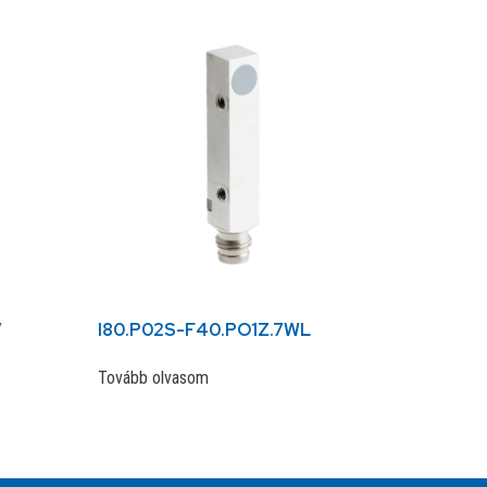
V
I80.P02S-F40.PO1Z.7WL
Tovább olvasom