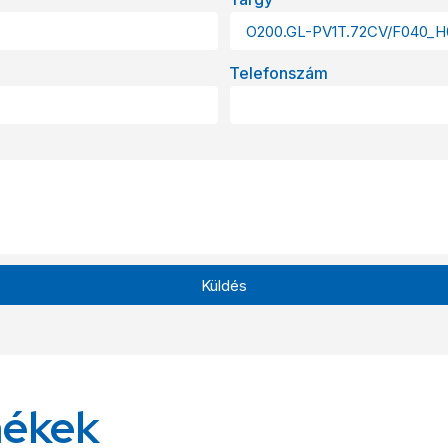
Telefonszám
Küldés
mékek