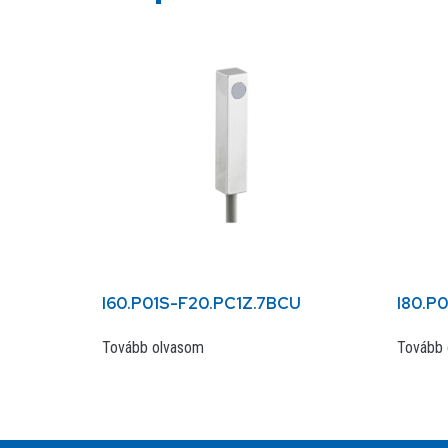
I60.P01S-F20.PC1Z.7BCU
I80.P
Tovább olvasom
Tovább 