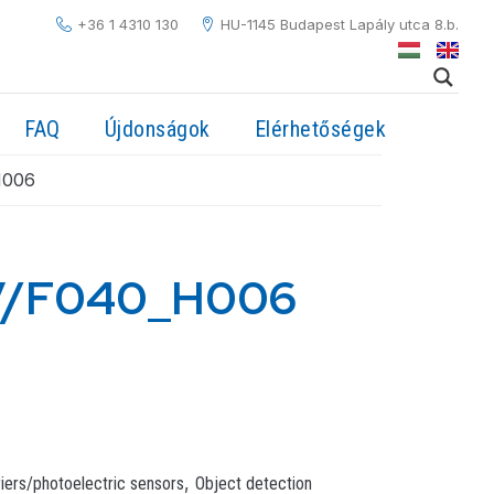
+36 1 4310 130
HU-1145 Budapest Lapály utca 8.b.
FAQ
Újdonságok
Elérhetőségek
H006
V/F040_H006
,
riers/photoelectric sensors
Object detection