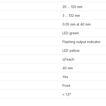
20 … 120 mm
3 … 132 mm
0.05 mm at 40 mm
LED green
Flashing output indicator
LED yellow
qTeach
40 mm
Yes
Point
< 1,5°