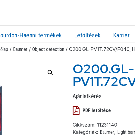
ourdon-Haenni termékek
Letöltések
Karrier
/
/
/ O200.GL-PV1T.72CV/F040_
őlap
Baumer
Object detection
O200.GL-
PV1T.72C
Ajánlatkérés
PDF letöltése
Cikkszám:
11231140
Kategóriák:
,
Baumer
Light bar