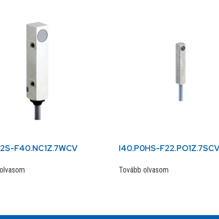
02S-F40.NC1Z.7WCV
I40.P0HS-F22.PO1Z.7SC
olvasom
Tovább olvasom