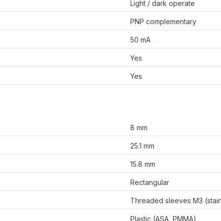
Light / dark operate
PNP complementary
50 mA
Yes
Yes
8 mm
25.1 mm
15.8 mm
Rectangular
Threaded sleeves M3 (stain
Plastic (ASA, PMMA)