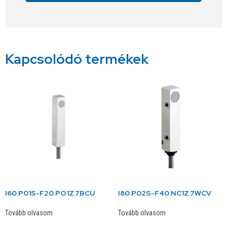
Alternative:
Kapcsolódó termékek
I60.P01S-F20.PO1Z.7BCU
I80.P02S-F40.NC1Z.7WCV
Tovább olvasom
Tovább olvasom