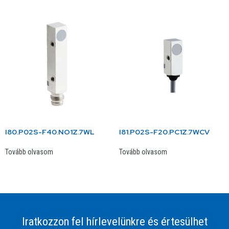
I80.P02S-F40.NO1Z.7WL
I81.P02S-F20.PC1Z.7WCV
Tovább olvasom
Tovább olvasom
Iratkozzon fel hírlevelünkre és értesülhet