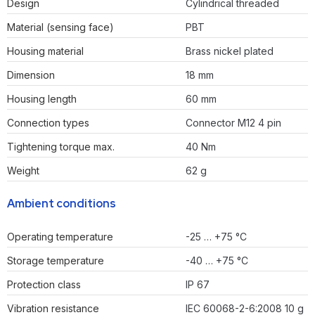
Design
Cylindrical threaded
Material (sensing face)
PBT
Housing material
Brass nickel plated
Dimension
18 mm
Housing length
60 mm
Connection types
Connector M12 4 pin
Tightening torque max.
40 Nm
Weight
62 g
Ambient conditions
Operating temperature
-25 … +75 °C
Storage temperature
-40 … +75 °C
Protection class
IP 67
Vibration resistance
IEC 60068-2-6:2008 10 g