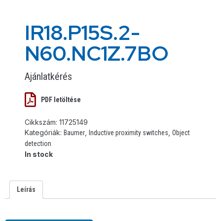
IR18.P15S.2-
N60.NC1Z.7BO
Ajánlatkérés
PDF letöltése
Cikkszám:
11725149
Kategóriák:
,
,
Baumer
Inductive proximity switches
Object
detection
In stock
Leírás