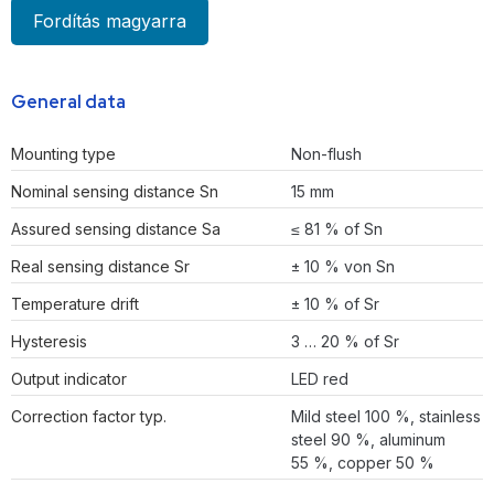
Fordítás magyarra
General data
Mounting type
Non-flush
Nominal sensing distance Sn
15 mm
Assured sensing distance Sa
≤ 81 % of Sn
Real sensing distance Sr
± 10 % von Sn
Temperature drift
± 10 % of Sr
Hysteresis
3 … 20 % of Sr
Output indicator
LED red
Correction factor typ.
Mild steel 100 %, stainless
steel 90 %, aluminum
55 %, copper 50 %