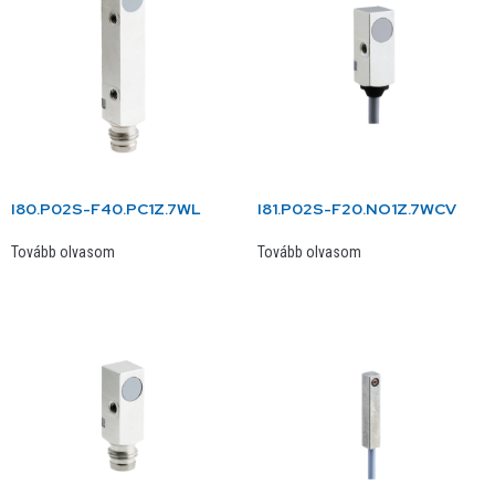
I80.P02S-F40.PC1Z.7WL
I81.P02S-F20.NO1Z.7WCV
Tovább olvasom
Tovább olvasom