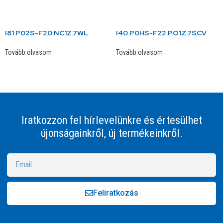
I81.P02S-F20.NC1Z.7WL
I40.P0HS-F22.PO1Z.7SCV
Tovább olvasom
Tovább olvasom
Iratkozzon fel hírlevelünkre és értesülhet
újonságainkről, új termékeinkről.
Feliratkozás
Alternative: